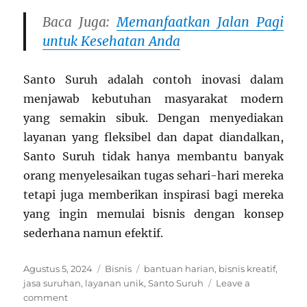
Baca Juga:
Memanfaatkan Jalan Pagi
untuk Kesehatan Anda
Santo Suruh adalah contoh inovasi dalam
menjawab kebutuhan masyarakat modern
yang semakin sibuk. Dengan menyediakan
layanan yang fleksibel dan dapat diandalkan,
Santo Suruh tidak hanya membantu banyak
orang menyelesaikan tugas sehari-hari mereka
tetapi juga memberikan inspirasi bagi mereka
yang ingin memulai bisnis dengan konsep
sederhana namun efektif.
Posted
Categories
Tags
Agustus 5, 2024
Bisnis
bantuan harian
,
bisnis kreatif
,
on
jasa suruhan
,
layanan unik
,
Santo Suruh
Leave a
on
comment