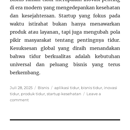
di era modern yang mengedepankan kesehatan
dan kesejahteraan. Startup yang fokus pada
waktu istirahat bukan hanya menawarkan
produk atau layanan, tapi juga mengubah pola
pikir masyarakat tentang pentingnya tidur.
Kesuksesan global yang diraih menandakan
bahwa tidur berkualitas adalah kebutuhan
universal dan peluang bisnis yang terus
berkembang.
Posted
Categories
Tags
Juli 28, 2025
Bisnis
aplikasi tidur
,
bisnis tidur
,
inovasi
on
tidur
,
produk tidur
,
startup kesehatan
Leave a
on
comment
Bisnis
Ramah
Tidur:
Startup
yang