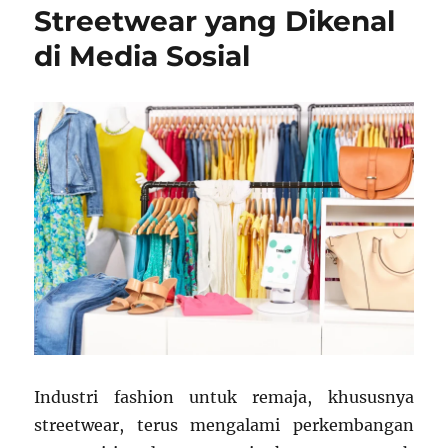
Streetwear yang Dikenal
di Media Sosial
Industri fashion untuk remaja, khususnya
streetwear, terus mengalami perkembangan