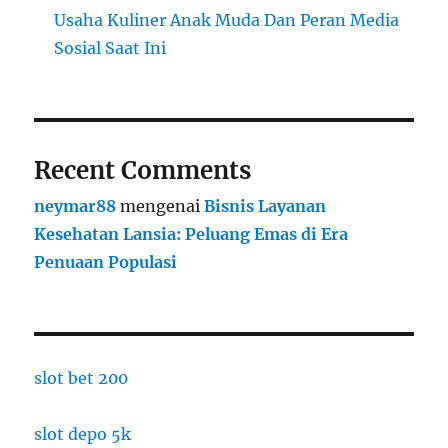
Usaha Kuliner Anak Muda Dan Peran Media
Sosial Saat Ini
Recent Comments
neymar88
mengenai
Bisnis Layanan
Kesehatan Lansia: Peluang Emas di Era
Penuaan Populasi
slot bet 200
slot depo 5k