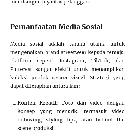
membangun loyalitas pelanggan.
Pemanfaatan Media Sosial
Media sosial adalah sarana utama untuk
mengenalkan brand streetwear kepada remaja.
Platform seperti Instagram, TikTok, dan
Pinterest sangat efektif untuk menampilkan
koleksi produk secara visual. Strategi yang
dapat diterapkan antara lain:
Konten Kreatif:
Foto dan video dengan
konsep yang menarik, termasuk video
unboxing, styling tips, atau behind the
scene produksi.