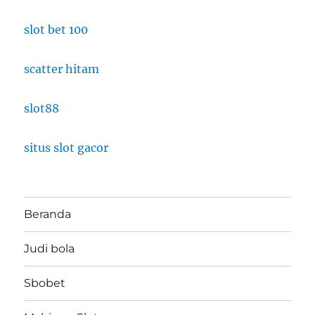
slot bet 100
scatter hitam
slot88
situs slot gacor
Beranda
Judi bola
Sbobet