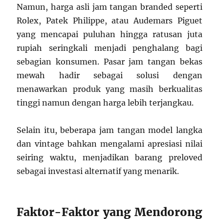
Namun, harga asli jam tangan branded seperti
Rolex, Patek Philippe, atau Audemars Piguet
yang mencapai puluhan hingga ratusan juta
rupiah seringkali menjadi penghalang bagi
sebagian konsumen. Pasar jam tangan bekas
mewah hadir sebagai solusi dengan
menawarkan produk yang masih berkualitas
tinggi namun dengan harga lebih terjangkau.
Selain itu, beberapa jam tangan model langka
dan vintage bahkan mengalami apresiasi nilai
seiring waktu, menjadikan barang preloved
sebagai investasi alternatif yang menarik.
Faktor-Faktor yang Mendorong