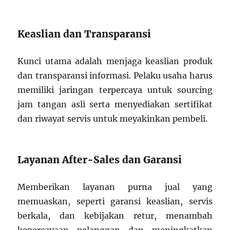
Keaslian dan Transparansi
Kunci utama adalah menjaga keaslian produk
dan transparansi informasi. Pelaku usaha harus
memiliki jaringan terpercaya untuk sourcing
jam tangan asli serta menyediakan sertifikat
dan riwayat servis untuk meyakinkan pembeli.
Layanan After-Sales dan Garansi
Memberikan layanan purna jual yang
memuaskan, seperti garansi keaslian, servis
berkala, dan kebijakan retur, menambah