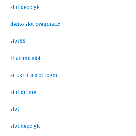
slot depo 5k
demo slot pragmatic
slot88
thailand slot
situs toto slot login
slot online
slot
slot depo 5k