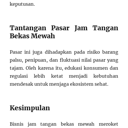
keputusan.
Tantangan Pasar Jam Tangan
Bekas Mewah
Pasar ini juga dihadapkan pada risiko barang
palsu, penipuan, dan fluktuasi nilai pasar yang
tajam. Oleh karena itu, edukasi konsumen dan
regulasi lebih ketat menjadi kebutuhan
mendesak untuk menjaga ekosistem sehat.
Kesimpulan
Bisnis jam tangan bekas mewah meroket