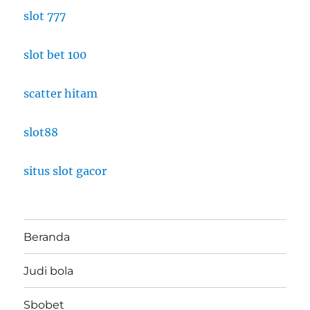
slot 777
slot bet 100
scatter hitam
slot88
situs slot gacor
Beranda
Judi bola
Sbobet