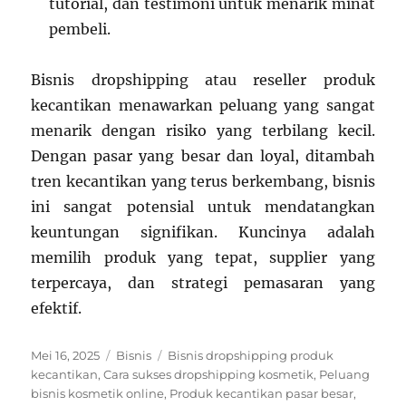
tutorial, dan testimoni untuk menarik minat
pembeli.
Bisnis dropshipping atau reseller produk
kecantikan menawarkan peluang yang sangat
menarik dengan risiko yang terbilang kecil.
Dengan pasar yang besar dan loyal, ditambah
tren kecantikan yang terus berkembang, bisnis
ini sangat potensial untuk mendatangkan
keuntungan signifikan. Kuncinya adalah
memilih produk yang tepat, supplier yang
terpercaya, dan strategi pemasaran yang
efektif.
Posted
Categories
Tags
Mei 16, 2025
Bisnis
Bisnis dropshipping produk
on
kecantikan
,
Cara sukses dropshipping kosmetik
,
Peluang
bisnis kosmetik online
,
Produk kecantikan pasar besar
,