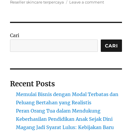
on
Reseller skincare terpercaya
Leave a comment
Bisnis
Dropshipping
atau
Reseller
Produk
Cari
Kecantikan:
Peluang
CARI
Besar
di
Pasar
Skincare
dan
Recent Posts
Kosmetik
Memulai Bisnis dengan Modal Terbatas dan
Peluang Bertahan yang Realistis
Peran Orang Tua dalam Mendukung
Keberhasilan Pendidikan Anak Sejak Dini
Magang Jadi Syarat Lulus: Kebijakan Baru