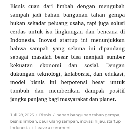
Bisnis cuan dari limbah dengan mengubah
sampah jadi bahan bangunan tahan gempa
bukan sekadar peluang usaha, tapi juga solusi
cerdas untuk isu lingkungan dan bencana di
Indonesia. Inovasi startup ini menunjukkan
bahwa sampah yang selama ini dipandang
sebagai masalah besar bisa menjadi sumber
kekuatan ekonomi dan sosial. Dengan
dukungan teknologi, kolaborasi, dan edukasi,
model bisnis ini berpotensi besar untuk
tumbuh dan memberikan dampak positif
jangka panjang bagi masyarakat dan planet.
Posted
Categories
Tags
Juli 28, 2025
Bisnis
bahan bangunan tahan gempa
,
on
bisnis limbah
,
daur ulang sampah
,
inovasi hijau
,
startup
on
Indonesia
Leave a comment
Bisnis