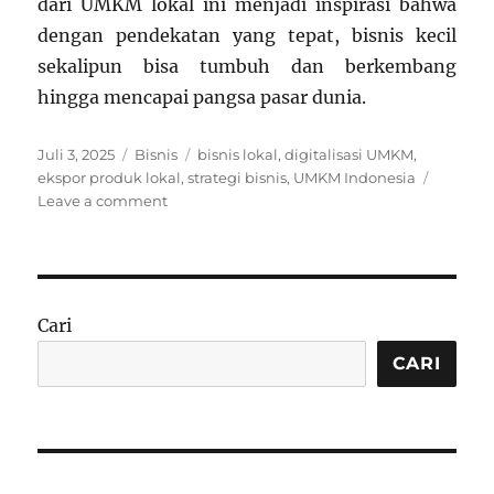
dari UMKM lokal ini menjadi inspirasi bahwa
dengan pendekatan yang tepat, bisnis kecil
sekalipun bisa tumbuh dan berkembang
hingga mencapai pangsa pasar dunia.
Posted
Categories
Tags
Juli 3, 2025
Bisnis
bisnis lokal
,
digitalisasi UMKM
,
on
ekspor produk lokal
,
strategi bisnis
,
UMKM Indonesia
on
Leave a comment
Strategi
Bisnis
Lokal
yang
Mendunia:
Cari
Belajar
dari
CARI
Kesuksesan
UMKM
Indonesia