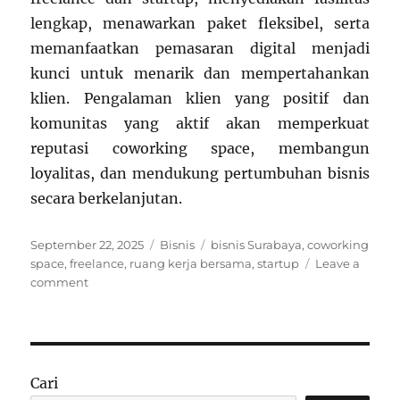
lengkap, menawarkan paket fleksibel, serta
memanfaatkan pemasaran digital menjadi
kunci untuk menarik dan mempertahankan
klien. Pengalaman klien yang positif dan
komunitas yang aktif akan memperkuat
reputasi coworking space, membangun
loyalitas, dan mendukung pertumbuhan bisnis
secara berkelanjutan.
Posted
Categories
Tags
September 22, 2025
Bisnis
bisnis Surabaya
,
coworking
on
space
,
freelance
,
ruang kerja bersama
,
startup
Leave a
on
comment
Bisnis
Sewa
Ruang
Kerja
Bersama
Cari
di