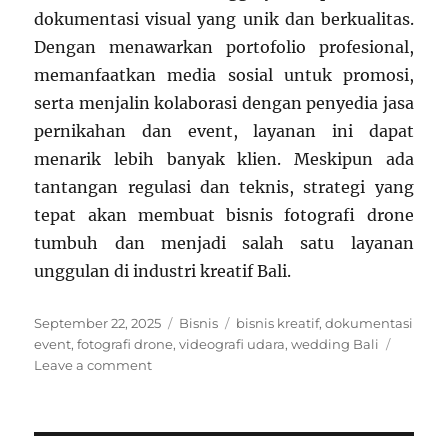
dokumentasi visual yang unik dan berkualitas.
Dengan menawarkan portofolio profesional,
memanfaatkan media sosial untuk promosi,
serta menjalin kolaborasi dengan penyedia jasa
pernikahan dan event, layanan ini dapat
menarik lebih banyak klien. Meskipun ada
tantangan regulasi dan teknis, strategi yang
tepat akan membuat bisnis fotografi drone
tumbuh dan menjadi salah satu layanan
unggulan di industri kreatif Bali.
Posted
Categories
Tags
September 22, 2025
Bisnis
bisnis kreatif
,
dokumentasi
on
event
,
fotografi drone
,
videografi udara
,
wedding Bali
on
Leave a comment
Bisnis
Fotografi
Drone
untuk