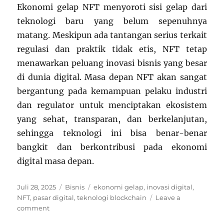
Ekonomi gelap NFT menyoroti sisi gelap dari
teknologi baru yang belum sepenuhnya
matang. Meskipun ada tantangan serius terkait
regulasi dan praktik tidak etis, NFT tetap
menawarkan peluang inovasi bisnis yang besar
di dunia digital. Masa depan NFT akan sangat
bergantung pada kemampuan pelaku industri
dan regulator untuk menciptakan ekosistem
yang sehat, transparan, dan berkelanjutan,
sehingga teknologi ini bisa benar-benar
bangkit dan berkontribusi pada ekonomi
digital masa depan.
Posted
Categories
Tags
Juli 28, 2025
Bisnis
ekonomi gelap
,
inovasi digital
,
on
NFT
,
pasar digital
,
teknologi blockchain
Leave a
on
comment
Ekonomi