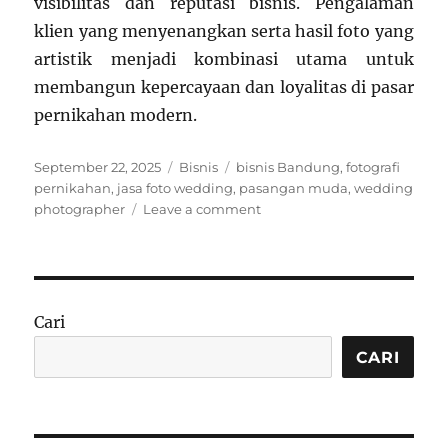
visibilitas dan reputasi bisnis. Pengalaman
klien yang menyenangkan serta hasil foto yang
artistik menjadi kombinasi utama untuk
membangun kepercayaan dan loyalitas di pasar
pernikahan modern.
Posted
Categories
Tags
September 22, 2025
Bisnis
bisnis Bandung
,
fotografi
on
pernikahan
,
jasa foto wedding
,
pasangan muda
,
wedding
on
photographer
Leave a comment
Bisnis
Jasa
Fotografi
Pernikahan
di
Cari
Bandung:
Strategi
CARI
Mendapatkan
Pasangan
Muda
Sebagai