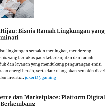
Hijau: Bisnis Ramah Lingkungan yang
minati
 isu lingkungan semakin meningkat, mendorong
nis yang berfokus pada keberlanjutan dan ramah
oduk dan layanan yang mendukung pengurangan emisi
aan energi bersih, serta daur ulang akan semakin dicari
dan investor.
joker123 gaming
ce dan Marketplace: Platform Digital
s Berkembang