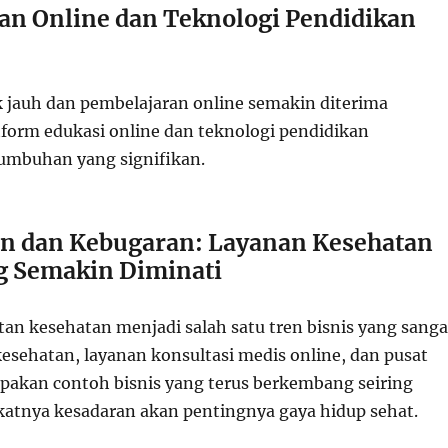
an Online dan Teknologi Pendidikan
k jauh dan pembelajaran online semakin diterima
tform edukasi online dan teknologi pendidikan
umbuhan yang signifikan.
n dan Kebugaran: Layanan Kesehatan
ng Semakin Diminati
an kesehatan menjadi salah satu tren bisnis yang sanga
kesehatan, layanan konsultasi medis online, dan pusat
akan contoh bisnis yang terus berkembang seiring
tnya kesadaran akan pentingnya gaya hidup sehat.