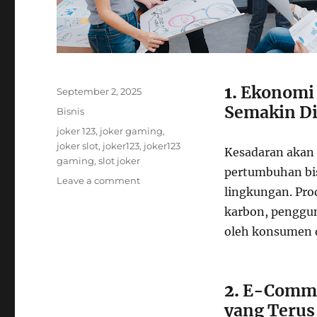
1.
Ekonomi 
Posted
September 2, 2025
on
Semakin Di
Categories
Bisnis
Tags
joker 123
,
joker gaming
,
joker slot
,
joker123
,
joker123
Kesadaran akan
gaming
,
slot joker
pertumbuhan bis
on
Leave a comment
lingkungan. Pr
Dari
Ekonomi
karbon, penggun
Hijau
oleh konsumen 
hingga
Teknologi
Canggih
–
2.
E-Commer
Peluang
yang Teru
Usaha