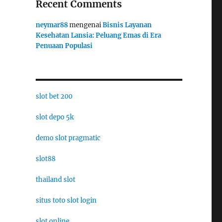
Recent Comments
neymar88
mengenai
Bisnis Layanan
Kesehatan Lansia: Peluang Emas di Era
Penuaan Populasi
slot bet 200
slot depo 5k
demo slot pragmatic
slot88
thailand slot
situs toto slot login
slot online