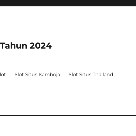
s Tahun 2024
lot
Slot Situs Kamboja
Slot Situs Thailand