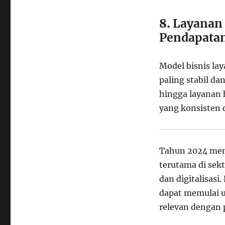
8.
Layanan 
Pendapatan
Model bisnis la
paling stabil d
hingga layanan 
yang konsisten d
Tahun 2024 mena
terutama di sek
dan digitalisas
dapat memulai u
relevan dengan