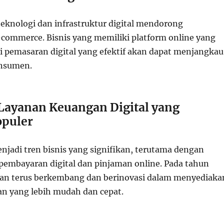
knologi dan infrastruktur digital mendorong
ommerce. Bisnis yang memiliki platform online yang
gi pemasaran digital yang efektif akan dapat menjangkau
onsumen.
 Layanan Keuangan Digital yang
opuler
njadi tren bisnis yang signifikan, terutama dengan
pembayaran digital dan pinjaman online. Pada tahun
kan terus berkembang dan berinovasi dalam menyediaka
n yang lebih mudah dan cepat.