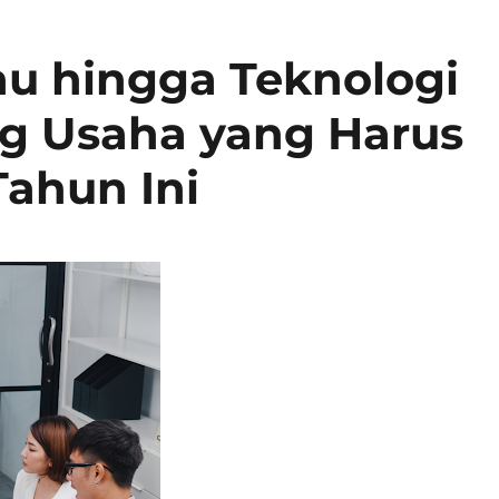
au hingga Teknologi
ng Usaha yang Harus
Tahun Ini