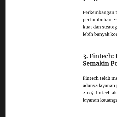
yang
Harus
Perkembangan te
Anda
pertumbuhan e-c
Cermati
di
kuat dan strate
Tahun
lebih banyak k
Ini
3.
Fintech:
Semakin P
Fintech telah me
adanya layanan 
2024, fintech a
layanan keuanga