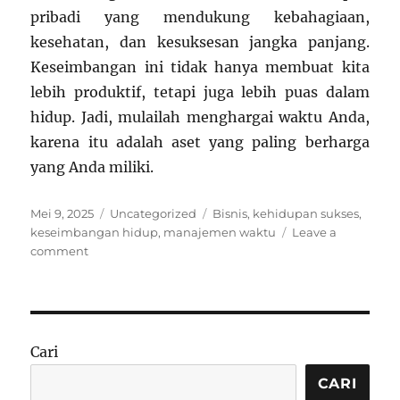
pribadi yang mendukung kebahagiaan,
kesehatan, dan kesuksesan jangka panjang.
Keseimbangan ini tidak hanya membuat kita
lebih produktif, tetapi juga lebih puas dalam
hidup. Jadi, mulailah menghargai waktu Anda,
karena itu adalah aset yang paling berharga
yang Anda miliki.
Posted
Categories
Tags
Mei 9, 2025
Uncategorized
Bisnis
,
kehidupan sukses
,
on
keseimbangan hidup
,
manajemen waktu
Leave a
on
comment
Bisnis
dan
Lifestyle
Balance:
Mengapa
Cari
Mengelola
Waktu
CARI