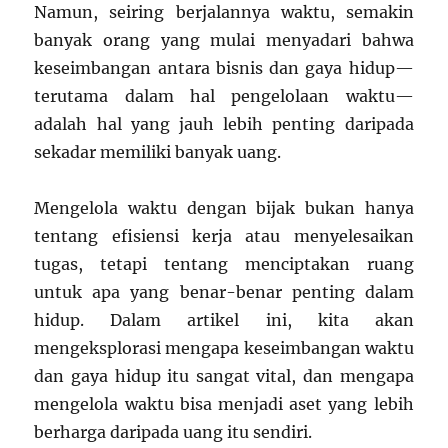
Namun, seiring berjalannya waktu, semakin
banyak orang yang mulai menyadari bahwa
keseimbangan antara bisnis dan gaya hidup—
terutama dalam hal pengelolaan waktu—
adalah hal yang jauh lebih penting daripada
sekadar memiliki banyak uang.
Mengelola waktu dengan bijak bukan hanya
tentang efisiensi kerja atau menyelesaikan
tugas, tetapi tentang menciptakan ruang
untuk apa yang benar-benar penting dalam
hidup. Dalam artikel ini, kita akan
mengeksplorasi mengapa keseimbangan waktu
dan gaya hidup itu sangat vital, dan mengapa
mengelola waktu bisa menjadi aset yang lebih
berharga daripada uang itu sendiri.