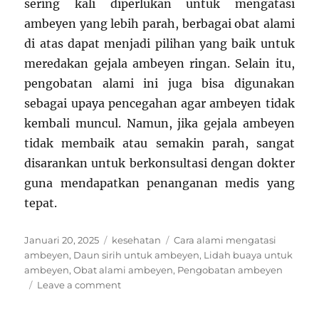
sering kali diperlukan untuk mengatasi
ambeyen yang lebih parah, berbagai obat alami
di atas dapat menjadi pilihan yang baik untuk
meredakan gejala ambeyen ringan. Selain itu,
pengobatan alami ini juga bisa digunakan
sebagai upaya pencegahan agar ambeyen tidak
kembali muncul. Namun, jika gejala ambeyen
tidak membaik atau semakin parah, sangat
disarankan untuk berkonsultasi dengan dokter
guna mendapatkan penanganan medis yang
tepat.
Posted
Categories
Tags
Januari 20, 2025
kesehatan
Cara alami mengatasi
on
ambeyen
,
Daun sirih untuk ambeyen
,
Lidah buaya untuk
ambeyen
,
Obat alami ambeyen
,
Pengobatan ambeyen
on
Leave a comment
Obat
Alami