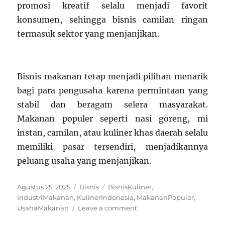
promosi kreatif selalu menjadi favorit
konsumen, sehingga bisnis camilan ringan
termasuk sektor yang menjanjikan.
Bisnis makanan tetap menjadi pilihan menarik
bagi para pengusaha karena permintaan yang
stabil dan beragam selera masyarakat.
Makanan populer seperti nasi goreng, mi
instan, camilan, atau kuliner khas daerah selalu
memiliki pasar tersendiri, menjadikannya
peluang usaha yang menjanjikan.
Posted
Categories
Tags
Agustus 25, 2025
Bisnis
BisnisKuliner
,
on
IndustriMakanan
,
KulinerIndonesia
,
MakananPopuler
,
on
UsahaMakanan
Leave a comment
Bisnis