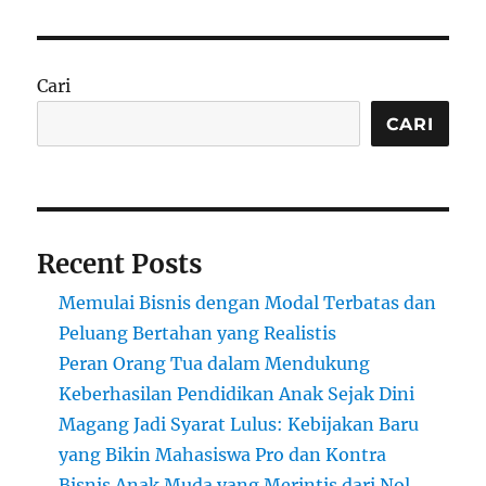
Makanan
yang
Banyak
Diminati
Cari
di
Indonesia
CARI
Recent Posts
Memulai Bisnis dengan Modal Terbatas dan
Peluang Bertahan yang Realistis
Peran Orang Tua dalam Mendukung
Keberhasilan Pendidikan Anak Sejak Dini
Magang Jadi Syarat Lulus: Kebijakan Baru
yang Bikin Mahasiswa Pro dan Kontra
Bisnis Anak Muda yang Merintis dari Nol