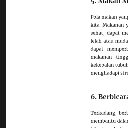
5. Makan M
Pola makan yan
kita. Makanan y
sehat, dapat m
lelah atau mud
dapat memperbu
makanan tingg
kekebalan tubuh
menghadapi stre
6. Berbica
Terkadang, berb
membantu dalam