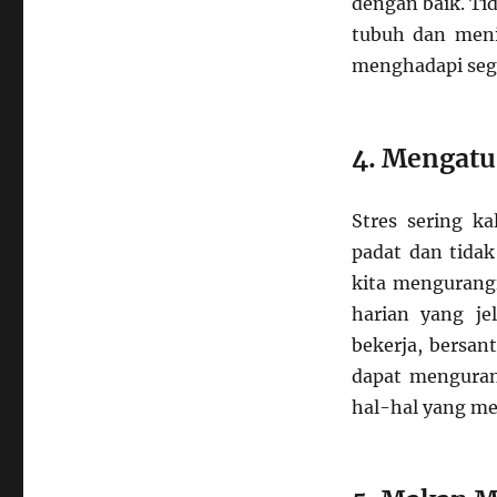
dengan baik. Ti
tubuh dan menin
menghadapi sega
4. Mengatu
Stres sering ka
padat dan tida
kita mengurang
harian yang je
bekerja, bersan
dapat menguran
hal-hal yang m