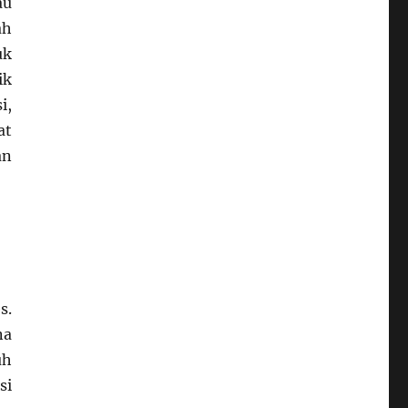
au
ah
uk
ik
i,
at
an
s.
na
uh
si