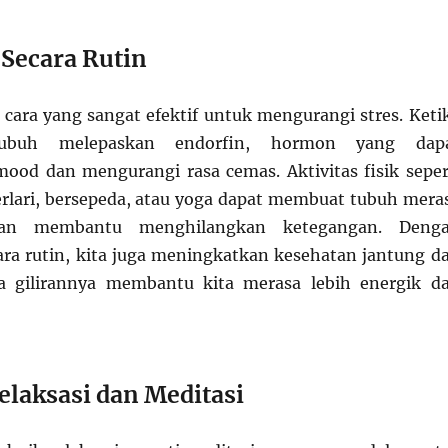
 Secara Rutin
 cara yang sangat efektif untuk mengurangi stres. Keti
 tubuh melepaskan endorfin, hormon yang dap
od dan mengurangi rasa cemas. Aktivitas fisik seper
berlari, bersepeda, atau yoga dapat membuat tubuh mera
 dan membantu menghilangkan ketegangan. Deng
ara rutin, kita juga meningkatkan kesehatan jantung d
a gilirannya membantu kita merasa lebih energik d
elaksasi dan Meditasi