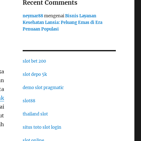
Recent Comments
neymar88
mengenai
Bisnis Layanan
Kesehatan Lansia: Peluang Emas di Era
Penuaan Populasi
slot bet 200
ka
slot depo 5k
an
demo slot pragmatic
ta
nk
slot88
ai
thailand slot
ut
ih
situs toto slot login
slot online