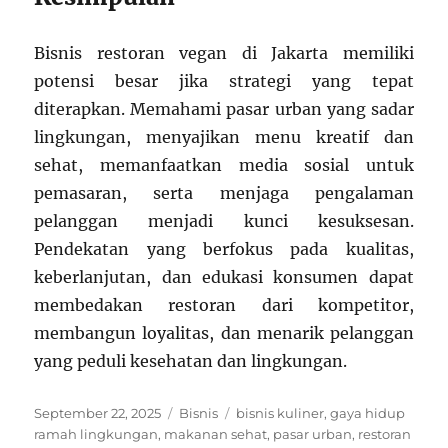
Bisnis restoran vegan di Jakarta memiliki
potensi besar jika strategi yang tepat
diterapkan. Memahami pasar urban yang sadar
lingkungan, menyajikan menu kreatif dan
sehat, memanfaatkan media sosial untuk
pemasaran, serta menjaga pengalaman
pelanggan menjadi kunci kesuksesan.
Pendekatan yang berfokus pada kualitas,
keberlanjutan, dan edukasi konsumen dapat
membedakan restoran dari kompetitor,
membangun loyalitas, dan menarik pelanggan
yang peduli kesehatan dan lingkungan.
Posted
Categories
Tags
September 22, 2025
Bisnis
bisnis kuliner
,
gaya hidup
on
ramah lingkungan
,
makanan sehat
,
pasar urban
,
restoran