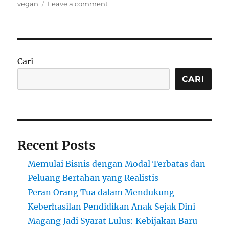
on
vegan
Leave a comment
Bisnis
Restoran
Vegan
di
Jakarta:
Cari
Strategi
Menarik
CARI
Pasar
Urban
yang
Sadar
Lingkungan
Recent Posts
Memulai Bisnis dengan Modal Terbatas dan
Peluang Bertahan yang Realistis
Peran Orang Tua dalam Mendukung
Keberhasilan Pendidikan Anak Sejak Dini
Magang Jadi Syarat Lulus: Kebijakan Baru