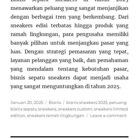
menawarkan peluang yang sangat menjanjikan
dengan berbagai tren yang berkembang. Dari
sneakers edisi terbatas hingga produk yang
ramah lingkungan, para pengusaha memiliki
banyak pilihan untuk menjangkau pasar yang
luas. Dengan strategi pemasaran yang tepat,
layanan pelanggan yang baik, dan pemahaman
yang mendalam tentang kebutuhan pasar,
bisnis sepatu sneakers dapat menjadi usaha
yang sangat menguntungkan di tahun 2025.
Posted
Categories
Tags
Januari 20, 2025
Bisnis
bisnis sneakers 2025
,
peluang
on
bisnis sepatu sneakers
,
sneakers custom
,
sneakers limited
on
edition
,
sneakers ramah lingkungan
Leave a comment
Pelua
Bisnis
Sepat