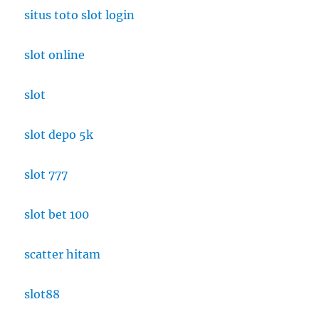
situs toto slot login
slot online
slot
slot depo 5k
slot 777
slot bet 100
scatter hitam
slot88