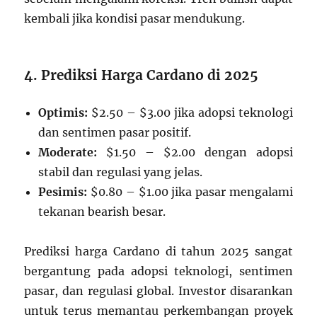
kembali jika kondisi pasar mendukung.
4. Prediksi Harga Cardano di 2025
Optimis:
$2.50 – $3.00 jika adopsi teknologi
dan sentimen pasar positif.
Moderate:
$1.50 – $2.00 dengan adopsi
stabil dan regulasi yang jelas.
Pesimis:
$0.80 – $1.00 jika pasar mengalami
tekanan bearish besar.
Prediksi harga Cardano di tahun 2025 sangat
bergantung pada adopsi teknologi, sentimen
pasar, dan regulasi global. Investor disarankan
untuk terus memantau perkembangan proyek