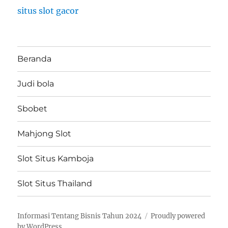
situs slot gacor
Beranda
Judi bola
Sbobet
Mahjong Slot
Slot Situs Kamboja
Slot Situs Thailand
Informasi Tentang Bisnis Tahun 2024
Proudly powered
by WordPress