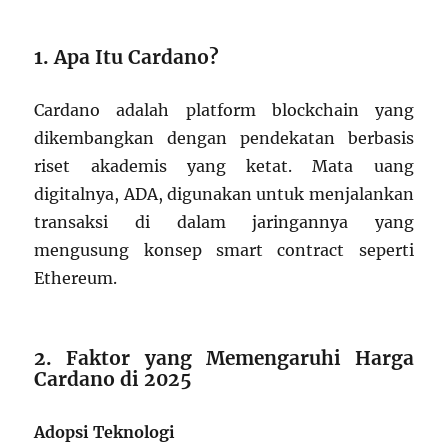
1. Apa Itu Cardano?
Cardano adalah platform blockchain yang
dikembangkan dengan pendekatan berbasis
riset akademis yang ketat. Mata uang
digitalnya, ADA, digunakan untuk menjalankan
transaksi di dalam jaringannya yang
mengusung konsep smart contract seperti
Ethereum.
2. Faktor yang Memengaruhi Harga
Cardano di 2025
Adopsi Teknologi