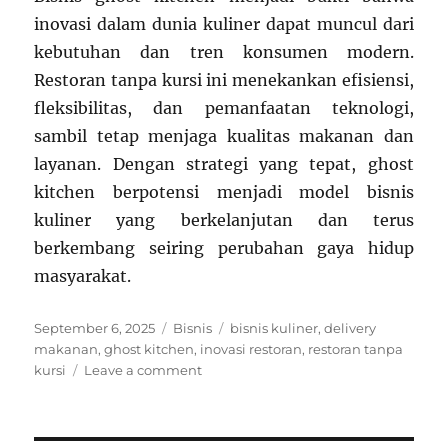
inovasi dalam dunia kuliner dapat muncul dari
kebutuhan dan tren konsumen modern.
Restoran tanpa kursi ini menekankan efisiensi,
fleksibilitas, dan pemanfaatan teknologi,
sambil tetap menjaga kualitas makanan dan
layanan. Dengan strategi yang tepat, ghost
kitchen berpotensi menjadi model bisnis
kuliner yang berkelanjutan dan terus
berkembang seiring perubahan gaya hidup
masyarakat.
Posted
Categories
Tags
September 6, 2025
Bisnis
bisnis kuliner
,
delivery
on
makanan
,
ghost kitchen
,
inovasi restoran
,
restoran tanpa
on
kursi
Leave a comment
Bisnis
Kuliner
Ghost