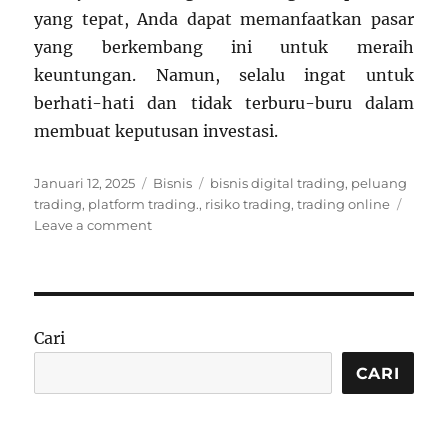
yang tepat, Anda dapat memanfaatkan pasar
yang berkembang ini untuk meraih
keuntungan. Namun, selalu ingat untuk
berhati-hati dan tidak terburu-buru dalam
membuat keputusan investasi.
Posted
Categories
Tags
Januari 12, 2025
Bisnis
bisnis digital trading
,
peluang
on
trading
,
platform trading.
,
risiko trading
,
trading online
on
Leave a comment
Bisnis
Digital
Trading:
Peluang
dan
Cari
Tantangan
di
CARI
Era
Teknologi