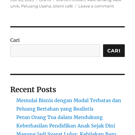
on
on
unik
,
Peluang Usaha
,
silent café
Leave a comment
Bisnis
‘Silent
Café’:
Peluang
Usaha
Cari
Baru
Bagi
CARI
Introvert
di
Tengah
Kota
Ramai
Recent Posts
Memulai Bisnis dengan Modal Terbatas dan
Peluang Bertahan yang Realistis
Peran Orang Tua dalam Mendukung
Keberhasilan Pendidikan Anak Sejak Dini
Magang Jadi Syarat Lulus: Kebijakan Baru