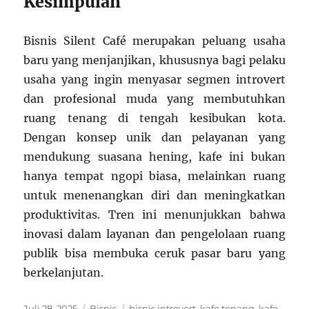
Kesimpulan
Bisnis Silent Café merupakan peluang usaha
baru yang menjanjikan, khususnya bagi pelaku
usaha yang ingin menyasar segmen introvert
dan profesional muda yang membutuhkan
ruang tenang di tengah kesibukan kota.
Dengan konsep unik dan pelayanan yang
mendukung suasana hening, kafe ini bukan
hanya tempat ngopi biasa, melainkan ruang
untuk menenangkan diri dan meningkatkan
produktivitas. Tren ini menunjukkan bahwa
inovasi dalam layanan dan pengelolaan ruang
publik bisa membuka ceruk pasar baru yang
berkelanjutan.
Posted
Categories
Tags
Juli 28, 2025
Bisnis
bisnis introvert
,
kafe tenang
,
kafe