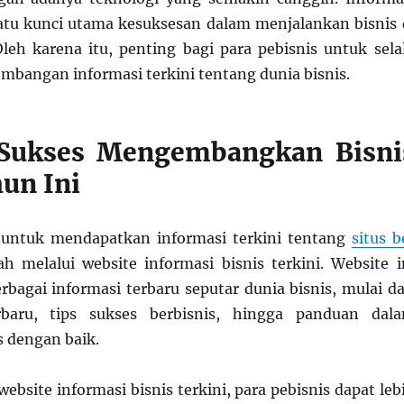
atu kunci utama kesuksesan dalam menjalankan bisnis 
 Oleh karena itu, penting bagi para pebisnis untuk sela
mbangan informasi terkini tentang dunia bisnis.
i Sukses Mengembangkan Bisni
un Ini
a untuk mendapatkan informasi terkini tentang
situs b
h melalui website informasi bisnis terkini. Website i
bagai informasi terbaru seputar dunia bisnis, mulai da
rbaru, tips sukses berbisnis, hingga panduan dal
s dengan baik.
bsite informasi bisnis terkini, para pebisnis dapat leb