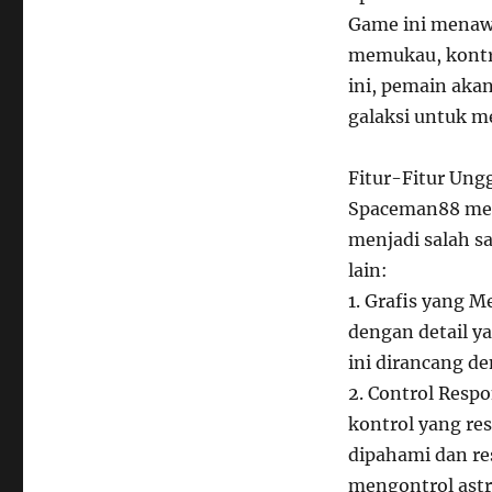
Game ini menaw
memukau, kontro
ini, pemain aka
galaksi untuk m
Fitur-Fitur Ung
Spaceman88 mem
menjadi salah sa
lain:
1. Grafis yang
dengan detail y
ini dirancang d
2. Control Resp
kontrol yang r
dipahami dan re
mengontrol ast