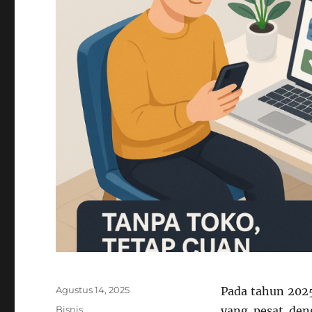
Posted
Agustus 14, 2025
Pada tahun 2025
on
Categories
Bisnis
yang pesat den