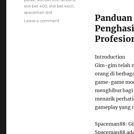
slot bet 400
,
slot bet kecil
,
spaceman slot
Panduan 
on
Leave a comment
Penghasi
Strategi
Ampuh
Profesio
Meraih
Kemenangan
di
Introduction
Game
Populer
Gim-gim telah m
Penghasil
orang di berbag
Uang
game-game mod
Slot
Gacor
menghibur bagi 
menarik perhati
gameplay yang 
Spaceman88: Gi
Spaceman88 adal