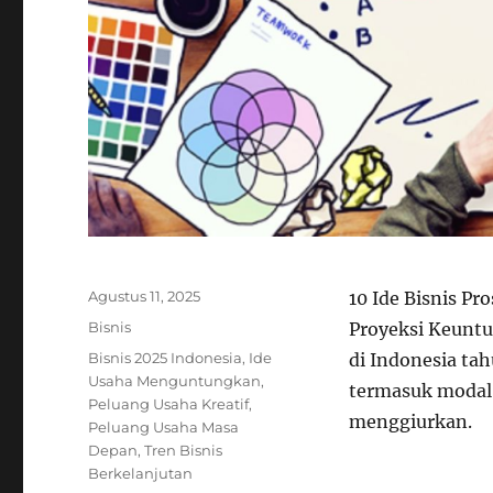
Posted
Agustus 11, 2025
10 Ide Bisnis Pr
on
Categories
Bisnis
Proyeksi Keuntu
Tags
Bisnis 2025 Indonesia
,
Ide
di Indonesia tah
Usaha Menguntungkan
,
termasuk modal 
Peluang Usaha Kreatif
,
menggiurkan.
Peluang Usaha Masa
Depan
,
Tren Bisnis
Berkelanjutan