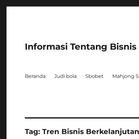
Informasi Tentang Bisni
Beranda
Judi bola
Sbobet
Mahjong S
Tag:
Tren Bisnis Berkelanjuta