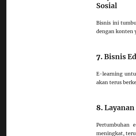
Sosial
Bisnis ini tumb
dengan konten 
7.
Bisnis E
E-learning untuk
akan terus berk
8.
Layanan 
Pertumbuhan e
meningkat, terut