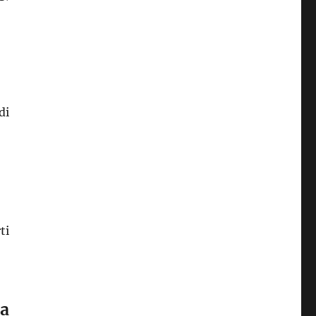
di
ti
a