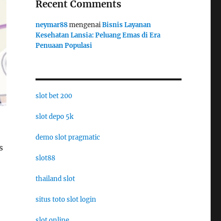
Recent Comments
neymar88
mengenai
Bisnis Layanan
Kesehatan Lansia: Peluang Emas di Era
Penuaan Populasi
slot bet 200
slot depo 5k
demo slot pragmatic
s
slot88
thailand slot
situs toto slot login
slot online