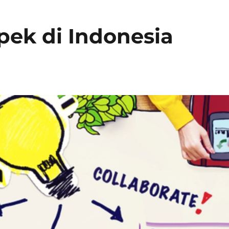
spek di Indonesia