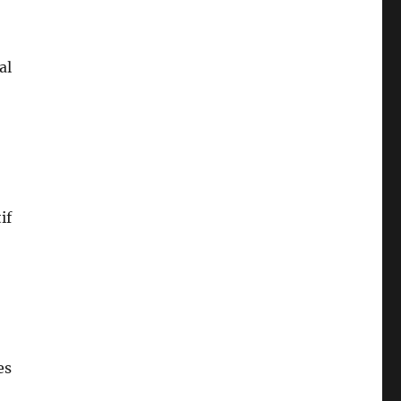
al
if
es