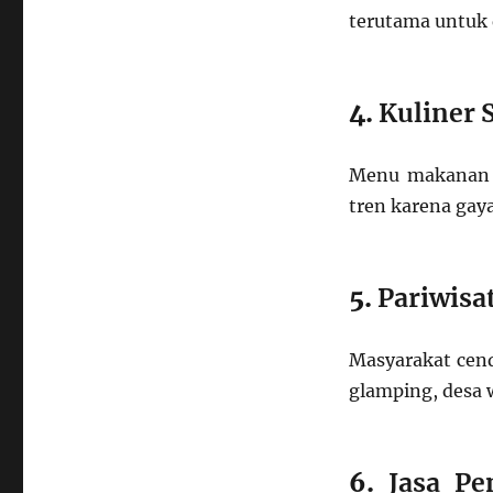
terutama untuk 
4.
Kuliner 
Menu makanan s
tren karena gay
5.
Pariwisa
Masyarakat cend
glamping, desa w
6.
Jasa P