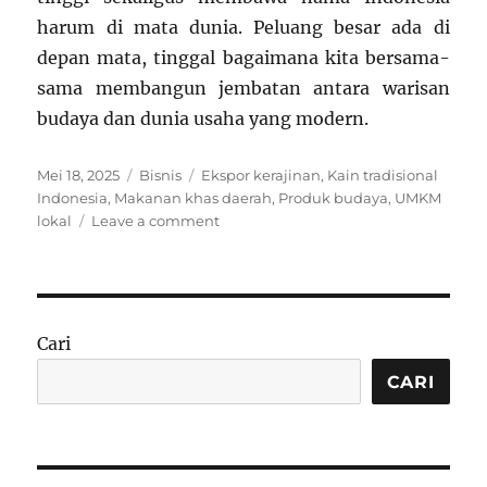
harum di mata dunia. Peluang besar ada di
depan mata, tinggal bagaimana kita bersama-
sama membangun jembatan antara warisan
budaya dan dunia usaha yang modern.
Posted
Categories
Tags
Mei 18, 2025
Bisnis
Ekspor kerajinan
,
Kain tradisional
on
Indonesia
,
Makanan khas daerah
,
Produk budaya
,
UMKM
on
lokal
Leave a comment
UMKM
Berbasis
Lokal
dan
Budaya:
Cari
Pilar
Ekonomi
CARI
Kreatif
dan
Warisan
Nusantara