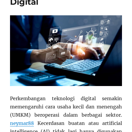
Digital
Bertahan
yang
Realistis
Perkembangan teknologi digital semakin
memengaruhi cara usaha kecil dan menengah
(UMKM) beroperasi dalam berbagai sektor.
neymar88
Kecerdasan buatan atau artificial
intelligence (AI) tidak lagi hanya digunakan