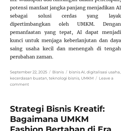
potensi manfaat jangka panjang menjadikan AI
sebagai solusi cerdas yang layak
dipertimbangkan oleh UMKM. Dengan
pemanfaatan yang tepat, AI dapat menjadi
kunci untuk menjaga keberlanjutan dan daya
saing usaha kecil dan menengah di tengah
perubahan zaman.
Posted
Categories
Tags
September 22, 2025
Bisnis
bisnis AI
,
digitalisasi usaha
,
on
kecerdasan buatan
,
teknologi bisnis
,
UMKM
Leave a
on
comment
Bisnis
AI
untuk
Strategi Bisnis Kreatif:
UMKM:
Solusi
Bagaimana UMKM
Cerdas
Fashion Bertahan di Era
di