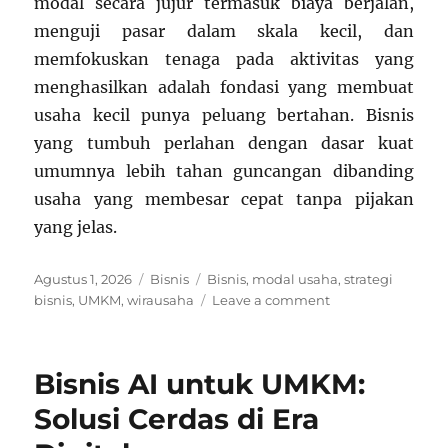
modal secara jujur termasuk biaya berjalan,
menguji pasar dalam skala kecil, dan
memfokuskan tenaga pada aktivitas yang
menghasilkan adalah fondasi yang membuat
usaha kecil punya peluang bertahan. Bisnis
yang tumbuh perlahan dengan dasar kuat
umumnya lebih tahan guncangan dibanding
usaha yang membesar cepat tanpa pijakan
yang jelas.
Posted
Categories
Tags
Agustus 1, 2026
Bisnis
Bisnis
,
modal usaha
,
strategi
on
on
bisnis
,
UMKM
,
wirausaha
Leave a comment
Memulai
Bisnis
dengan
Bisnis AI untuk UMKM:
Modal
Terbatas
Solusi Cerdas di Era
dan
Peluang