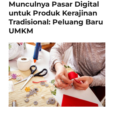
Munculnya Pasar Digital
Bagaimana
UMKM
untuk Produk Kerajinan
Fashion
Tradisional: Peluang Baru
Bertahan
di
UMKM
Era
Pasca-
Pandemi