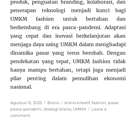
produk, penguatan branding, kolaborasi, dan
penerapan teknologi menjadi kunci bagi
UMKM fashion untuk bertahan dan
berkembang di era pasca-pandemi. Adaptasi
yang cepat dan inovasi berkelanjutan akan
menjaga daya saing UMKM dalam menghadapi
dinamika pasar yang terus berubah. Dengan
pendekatan yang tepat, UMKM fashion tidak
hanya mampu bertahan, tetapi juga menjadi
pilar penting dalam pemulihan ekonomi
nasional.
Posted
Categories
Tags
Agustus 12, 2025
Bisnis
bisnis kreatif
,
fashion
,
pasar
on
pasca-pandemi
,
strategi bisnis
,
UMKM
Leave a
on
comment
Strategi
Bisnis
Kreatif: