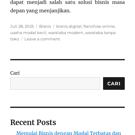
dapat menjadi salah satu solusi bisnis masa
depan yang menjanjikan.
Posted
Categories
Tags
Juli 28, 2025
Bisnis
bisnis digital
,
franchise online
,
on
usaha modal kecil
,
waralaba modern
,
waralaba tanpa
on
toko
Leave a comment
Bisnis
Waralaba
Tanpa
Toko:
Model
Cari
Usaha
Baru
CARI
yang
Sedang
Naik
Daun
Recent Posts
Memulai Bisnis dengan Modal Terbatas dan