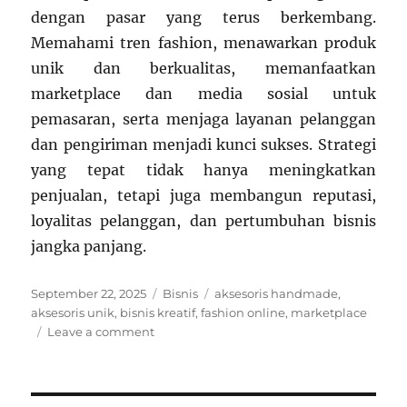
dengan pasar yang terus berkembang.
Memahami tren fashion, menawarkan produk
unik dan berkualitas, memanfaatkan
marketplace dan media sosial untuk
pemasaran, serta menjaga layanan pelanggan
dan pengiriman menjadi kunci sukses. Strategi
yang tepat tidak hanya meningkatkan
penjualan, tetapi juga membangun reputasi,
loyalitas pelanggan, dan pertumbuhan bisnis
jangka panjang.
Posted
Categories
Tags
September 22, 2025
Bisnis
aksesoris handmade
,
on
aksesoris unik
,
bisnis kreatif
,
fashion online
,
marketplace
on
Leave a comment
Bisnis
Toko
Aksesoris
Fashion