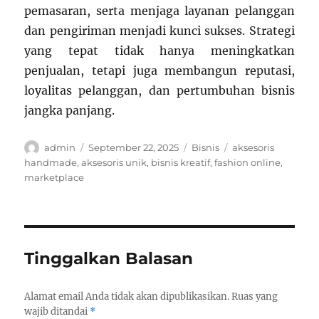
pemasaran, serta menjaga layanan pelanggan
dan pengiriman menjadi kunci sukses. Strategi
yang tepat tidak hanya meningkatkan
penjualan, tetapi juga membangun reputasi,
loyalitas pelanggan, dan pertumbuhan bisnis
jangka panjang.
Author
Posted
Categories
Tags
admin
September 22, 2025
Bisnis
aksesoris
on
handmade
,
aksesoris unik
,
bisnis kreatif
,
fashion online
,
marketplace
Tinggalkan Balasan
Alamat email Anda tidak akan dipublikasikan.
Ruas yang
wajib ditandai
*