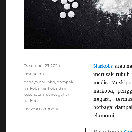
Posted
Desember 23, 2024
Narkoba
atau na
on
Categories
kesehatan
merusak tubuh 
Tags
bahaya narkoba
,
dampak
medis. Meskipu
narkoba
,
narkoba dan
narkoba, peng
kesehatan
,
pencegahan
negara, terma
narkoba
berbagai dampak
on
Leave a comment
Bahaya
ekonomi.
Konsumsi
Narkoba