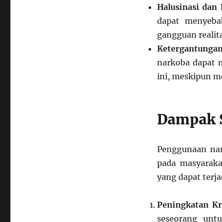
Halusinasi dan
dapat menyeba
gangguan realita
Ketergantunga
narkoba dapat 
ini, meskipun 
Dampak S
Penggunaan nar
pada masyaraka
yang dapat terja
Peningkatan Kr
seseorang untu