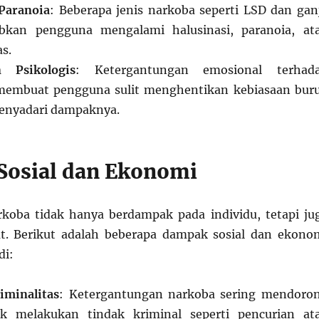
 Paranoia
: Beberapa jenis narkoba seperti LSD dan gan
bkan pengguna mengalami halusinasi, paranoia, at
s.
n Psikologis
: Ketergantungan emosional terhad
membuat pengguna sulit menghentikan kebiasaan bur
menyadari dampaknya.
osial dan Ekonomi
koba tidak hanya berdampak pada individu, tetapi ju
t. Berikut adalah beberapa dampak sosial dan ekono
di:
iminalitas
: Ketergantungan narkoba sering mendoro
k melakukan tindak kriminal seperti pencurian at