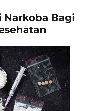
 Narkoba Bagi
esehatan