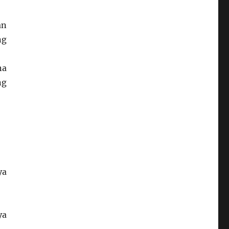
an
ng
na
ng
ya
ya