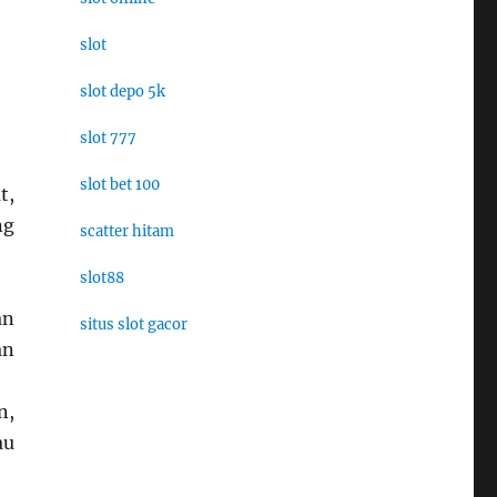
slot
slot depo 5k
slot 777
slot bet 100
t,
ng
scatter hitam
slot88
an
situs slot gacor
an
n,
au