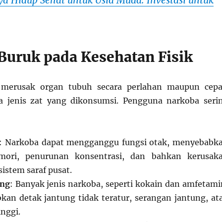
ya Hidup Sehat untuk Usia Muda: Investasi untuk
uruk pada Kesehatan Fisik
 merusak organ tubuh secara perlahan maupun cepa
a jenis zat yang dikonsumsi. Pengguna narkoba seri
: Narkoba dapat mengganggu fungsi otak, menyebabk
mori, penurunan konsentrasi, dan bahkan kerusak
istem saraf pusat.
ung
: Banyak jenis narkoba, seperti kokain dan amfetami
an detak jantung tidak teratur, serangan jantung, at
nggi.