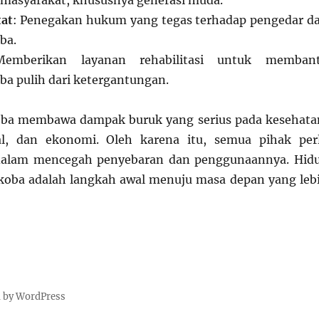
masyarakat, khususnya generasi muda.
at
: Penegakan hukum yang tegas terhadap pengedar d
ba.
emberikan layanan rehabilitasi untuk memban
a pulih dari ketergantungan.
ba membawa dampak buruk yang serius pada kesehata
l, dan ekonomi. Oleh karena itu, semua pihak per
 dalam mencegah penyebaran dan penggunaannya. Hid
koba adalah langkah awal menuju masa depan yang leb
d by WordPress