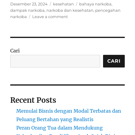
Posted
Categories
Tags
Desember 23, 2024
kesehatan
bahaya narkoba
,
on
dampak narkoba
,
narkoba dan kesehatan
,
pencegahan
on
narkoba
Leave a comment
Bahaya
Konsumsi
Narkoba
Bagi
Kehidupan
Cari
dan
Kesehatan
CARI
Recent Posts
Memulai Bisnis dengan Modal Terbatas dan
Peluang Bertahan yang Realistis
Peran Orang Tua dalam Mendukung