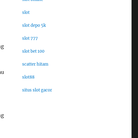
slot
slot depo 5k
slot 777
ng
slot bet 100
scatter hitam
au
slot88
situs slot gacor
ng