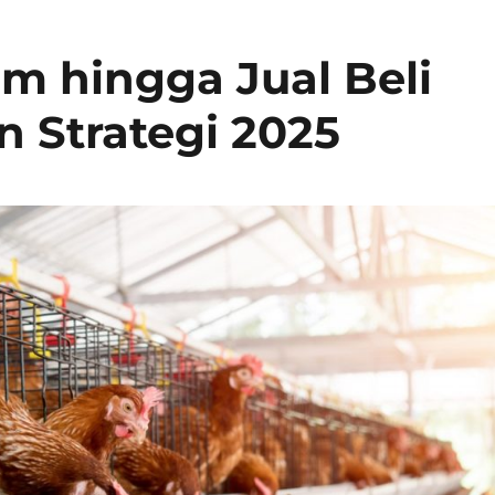
am hingga Jual Beli
n Strategi 2025