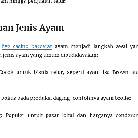
am hingga penjualan telur:
han Jenis Ayam
s
live casino baccarat
ayam menjadi langkah awal ya
pa jenis ayam yang umum dibudidayakan:
Cocok untuk bisnis telur, seperti ayam Isa Brown at
: Fokus pada produksi daging, contohnya ayam broiler.
g
: Populer untuk pasar lokal dan harganya cenderu