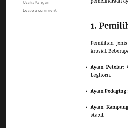
pemeliharaan ay
UsahaPangan
on
Leave a comment
Bisnis
Ternak
1.
Pemili
Ayam
hingga
Jual
Pemilihan jeni
Beli
krusial. Bebera
Telur:
Peluang
dan
Ayam Petelur
: 
Strategi
Leghorn.
2025
Ayam Pedaging
Ayam Kampun
stabil.