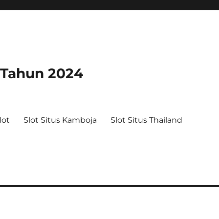
s Tahun 2024
lot
Slot Situs Kamboja
Slot Situs Thailand