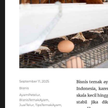
Posted
September 11, 2025
Bisnis ternak a
on
Categories
Bisnis
Indonesia, kare
Tags
AyamPetelur
,
skala kecil hin
BisnisTernakAyam
,
stabil jika d
JualTelur
,
TipsTernakAyam
,