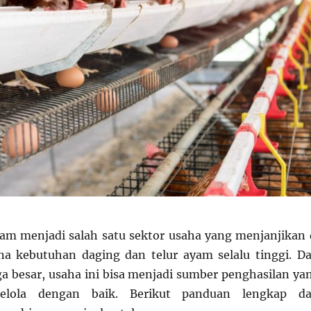
yam menjadi salah satu sektor usaha yang menjanjikan 
na kebutuhan daging dan telur ayam selalu tinggi. Da
gga besar, usaha ini bisa menjadi sumber penghasilan ya
ikelola dengan baik. Berikut panduan lengkap da