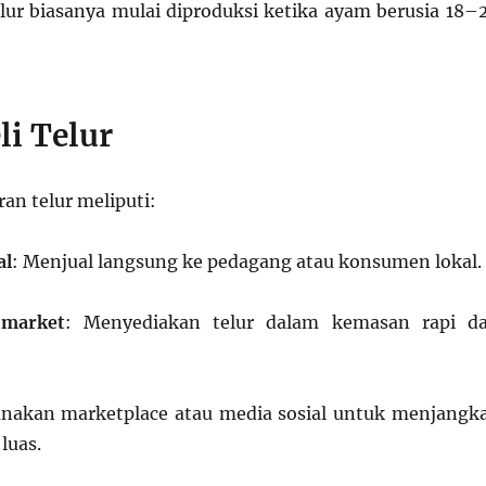
lur biasanya mulai diproduksi ketika ayam berusia 18–
li Telur
an telur meliputi:
al
: Menjual langsung ke pedagang atau konsumen lokal.
market
: Menyediakan telur dalam kemasan rapi d
nakan marketplace atau media sosial untuk menjangk
luas.