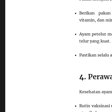
Berikan pakan
vitamin, dan min
Ayam petelur 
telur yang kuat.
Pastikan selalu 
4.
Perawa
Kesehatan ayam
Rutin vaksinasi