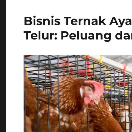
Bisnis Ternak Ay
Telur: Peluang da