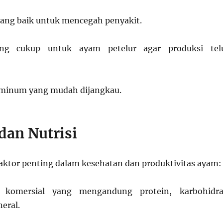
 yang baik untuk mencegah penyakit.
ng cukup untuk ayam petelur agar produksi tel
 minum yang mudah dijangkau.
dan Nutrisi
aktor penting dalam kesehatan dan produktivitas ayam:
 komersial yang mengandung protein, karbohidra
eral.