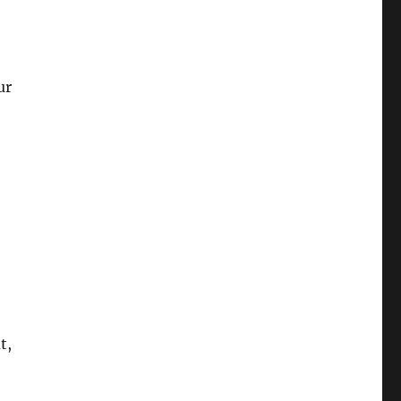
ur
t,