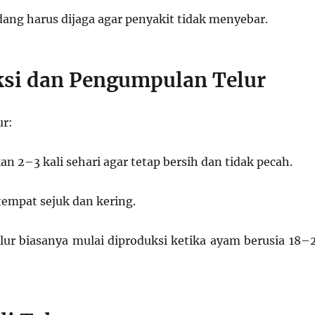
ang harus dijaga agar penyakit tidak menyebar.
si dan Pengumpulan Telur
ur:
n 2–3 kali sehari agar tetap bersih dan tidak pecah.
tempat sejuk dan kering.
lur biasanya mulai diproduksi ketika ayam berusia 18–