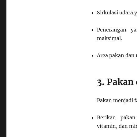
Sirkulasi udara
Penerangan ya
maksimal.
Area pakan dan
3.
Pakan 
Pakan menjadi f
Berikan pakan
vitamin, dan min