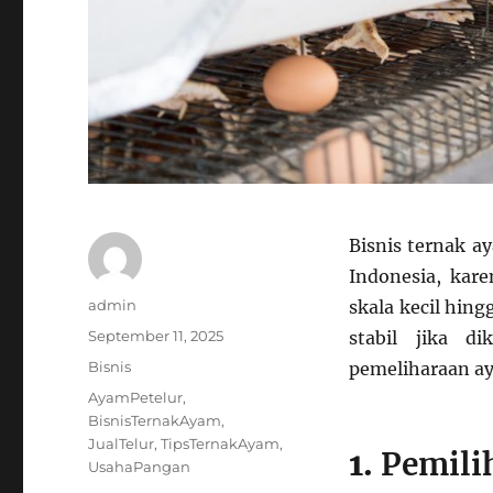
Bisnis ternak a
Indonesia, kare
Author
admin
skala kecil hin
Posted
September 11, 2025
stabil jika d
on
Categories
Bisnis
pemeliharaan ay
Tags
AyamPetelur
,
BisnisTernakAyam
,
JualTelur
,
TipsTernakAyam
,
1.
Pemili
UsahaPangan