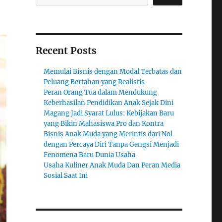
Recent Posts
Memulai Bisnis dengan Modal Terbatas dan
Peluang Bertahan yang Realistis
Peran Orang Tua dalam Mendukung
Keberhasilan Pendidikan Anak Sejak Dini
Magang Jadi Syarat Lulus: Kebijakan Baru
yang Bikin Mahasiswa Pro dan Kontra
Bisnis Anak Muda yang Merintis dari Nol
dengan Percaya Diri Tanpa Gengsi Menjadi
Fenomena Baru Dunia Usaha
Usaha Kuliner Anak Muda Dan Peran Media
Sosial Saat Ini