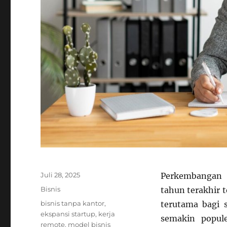
Posted
Juli 28, 2025
Perkembangan 
on
Categories
Bisnis
tahun terakhir 
Tags
bisnis tanpa kantor
,
terutama bagi s
ekspansi startup
,
kerja
semakin popul
remote
,
model bisnis