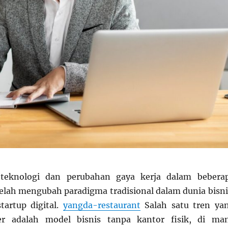
teknologi dan perubahan gaya kerja dalam bebera
telah mengubah paradigma tradisional dalam dunia bisni
tartup digital.
yangda-restaurant
Salah satu tren ya
er adalah model bisnis tanpa kantor fisik, di ma