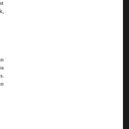
at
k,
an
wa
s.
an