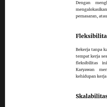
Dengan mengh
mengalokasika
pemasaran, atau
Fleksibilit
Bekerja tanpa 
tempat kerja se
fleksibilitas 
Karyawan mer
kehidupan kerja 
Skalabilita