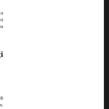
ta
ni
ya
i
di
n.