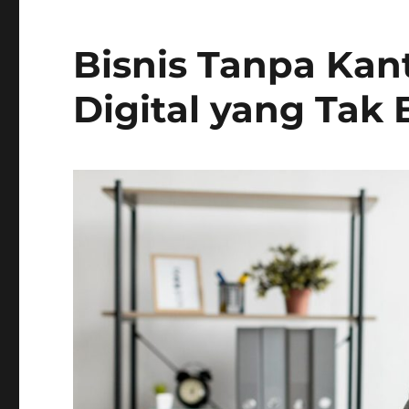
Bisnis Tanpa Kant
Digital yang Tak 