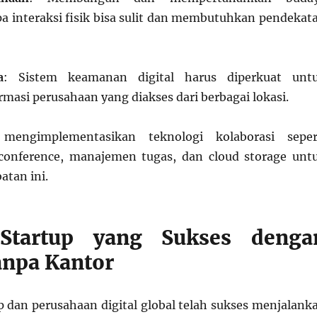
a interaksi fisik bisa sulit dan membutuhkan pendekat
a
: Sistem keamanan digital harus diperkuat unt
masi perusahaan yang diakses dari berbagai lokasi.
 mengimplementasikan teknologi kolaborasi seper
 conference, manajemen tugas, dan cloud storage unt
tan ini.
Startup yang Sukses denga
npa Kantor
p dan perusahaan digital global telah sukses menjalank