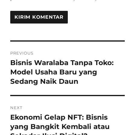
Navigasi
PREVIOUS
pos
Bisnis Waralaba Tanpa Toko:
Previous
post:
Model Usaha Baru yang
Sedang Naik Daun
NEXT
Ekonomi Gelap NFT: Bisnis
Next
post:
yang Bangkit Kembali atau