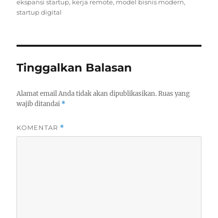
on
ekspansi startup
,
kerja remote
,
model bisnis modern
,
startup digital
Tinggalkan Balasan
Alamat email Anda tidak akan dipublikasikan.
Ruas yang
wajib ditandai
*
KOMENTAR
*