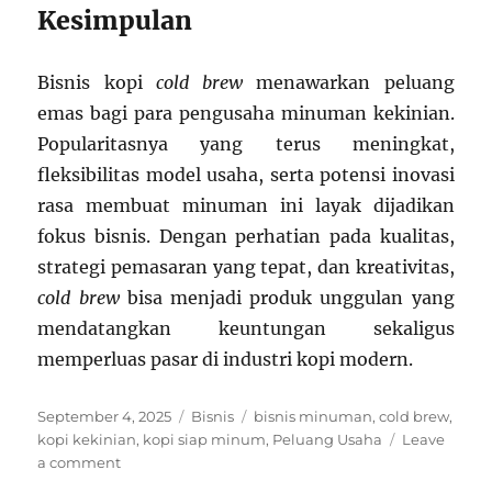
Kesimpulan
Bisnis kopi
cold brew
menawarkan peluang
emas bagi para pengusaha minuman kekinian.
Popularitasnya yang terus meningkat,
fleksibilitas model usaha, serta potensi inovasi
rasa membuat minuman ini layak dijadikan
fokus bisnis. Dengan perhatian pada kualitas,
strategi pemasaran yang tepat, dan kreativitas,
cold brew
bisa menjadi produk unggulan yang
mendatangkan keuntungan sekaligus
memperluas pasar di industri kopi modern.
Posted
Categories
Tags
September 4, 2025
Bisnis
bisnis minuman
,
cold brew
,
on
kopi kekinian
,
kopi siap minum
,
Peluang Usaha
Leave
on
a comment
Bisnis