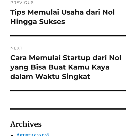
PREVIOUS
pos
Tips Memulai Usaha dari Nol
Previous
post:
Hingga Sukses
NEXT
Cara Memulai Startup dari Nol
Next
post:
yang Bisa Buat Kamu Kaya
dalam Waktu Singkat
Archives
Agustus 2026