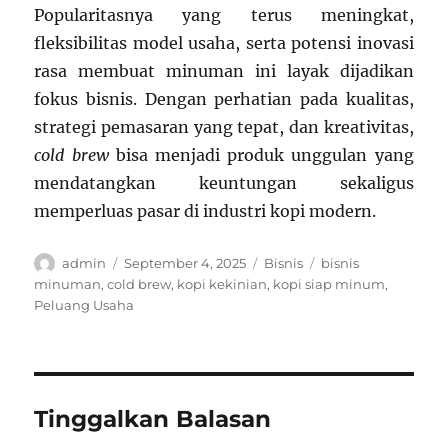
Popularitasnya yang terus meningkat,
fleksibilitas model usaha, serta potensi inovasi
rasa membuat minuman ini layak dijadikan
fokus bisnis. Dengan perhatian pada kualitas,
strategi pemasaran yang tepat, dan kreativitas,
cold brew
bisa menjadi produk unggulan yang
mendatangkan keuntungan sekaligus
memperluas pasar di industri kopi modern.
Author
Posted
Categories
Tags
admin
September 4, 2025
Bisnis
bisnis
on
minuman
,
cold brew
,
kopi kekinian
,
kopi siap minum
,
Peluang Usaha
Tinggalkan Balasan