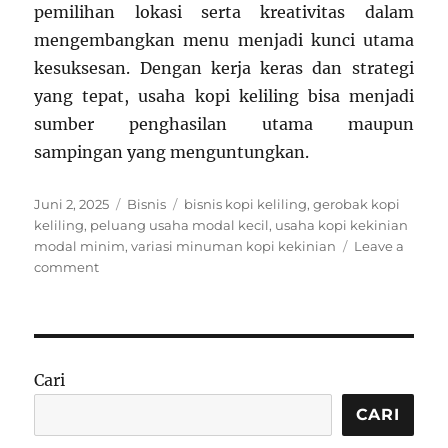
pemilihan lokasi serta kreativitas dalam
mengembangkan menu menjadi kunci utama
kesuksesan. Dengan kerja keras dan strategi
yang tepat, usaha kopi keliling bisa menjadi
sumber penghasilan utama maupun
sampingan yang menguntungkan.
Posted
Categories
Tags
Juni 2, 2025
Bisnis
bisnis kopi keliling
,
gerobak kopi
on
keliling
,
peluang usaha modal kecil
,
usaha kopi kekinian
modal minim
,
variasi minuman kopi kekinian
Leave a
on
comment
Modal
Minim
Untung
Maksimal:
Peluang
Cari
Bisnis
Kopi
CARI
Keliling