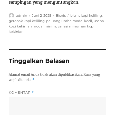
sampingan yang menguntungkan.
Author
Posted
Categories
Tags
admin
Juni 2, 2025
Bisnis
bisnis kopi keliling
,
on
gerobak kopi keliling
,
peluang usaha modal kecil
,
usaha
kopi kekinian modal minim
,
variasi minuman kopi
kekinian
Tinggalkan Balasan
Alamat email Anda tidak akan dipublikasikan.
Ruas yang
wajib ditandai
*
KOMENTAR
*