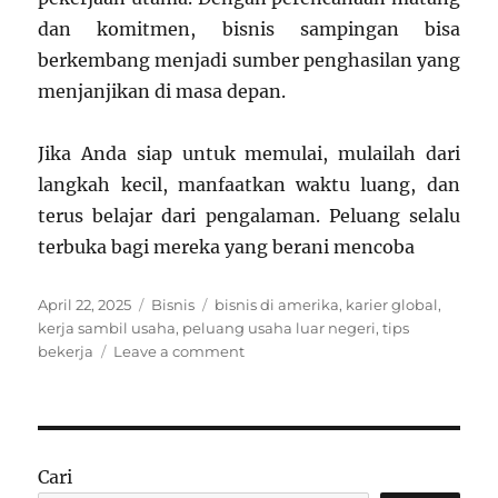
dan komitmen, bisnis sampingan bisa
berkembang menjadi sumber penghasilan yang
menjanjikan di masa depan.
Jika Anda siap untuk memulai, mulailah dari
langkah kecil, manfaatkan waktu luang, dan
terus belajar dari pengalaman. Peluang selalu
terbuka bagi mereka yang berani mencoba
Posted
Categories
Tags
April 22, 2025
Bisnis
bisnis di amerika
,
karier global
,
on
kerja sambil usaha
,
peluang usaha luar negeri
,
tips
on
bekerja
Leave a comment
Bisnis
Sampingan
Saat
Bekerja
di
Cari
Amerika: