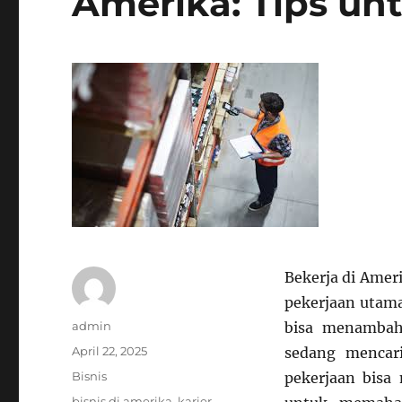
Amerika: Tips un
Bekerja di Amer
pekerjaan utam
Author
admin
bisa menambah
Posted
April 22, 2025
sedang mencari
on
Categories
Bisnis
pekerjaan bisa 
Tags
bisnis di amerika
,
karier