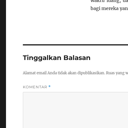
waktu luang, da
bagi mereka ya
Tinggalkan Balasan
Alamat email Anda tidak akan dipublikasikan.
Ruas yang w
KOMENTAR
*