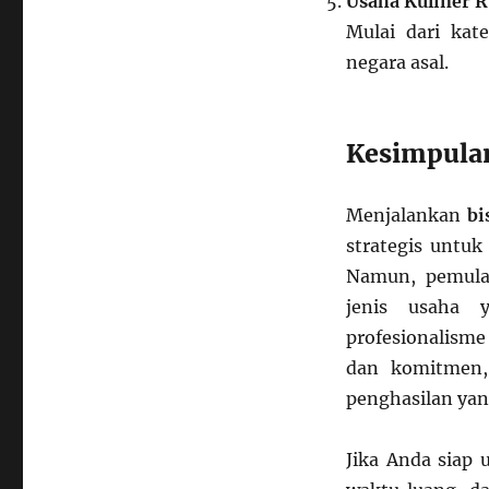
Usaha Kuliner 
Mulai dari kat
negara asal.
Kesimpula
Menjalankan
bi
strategis untu
Namun, pemula 
jenis usaha 
profesionalism
dan komitmen,
penghasilan yan
Jika Anda siap 