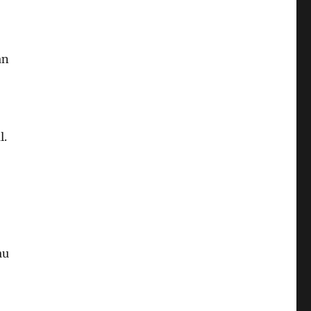
an
l.
au