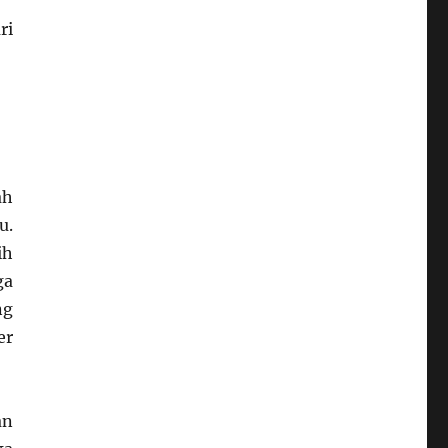
ri
ah
u.
ih
ga
ng
er
an