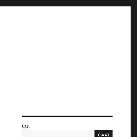
Cari
CARI