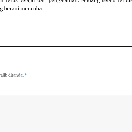
n terus belajar dari pengalaman. Peluang selalu terbu
ng berani mencoba
ajib ditandai
*