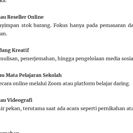
ka:
au Reseller Online
nyimpan stok barang. Fokus hanya pada pemasaran d
an.
dang Kreatif
enulisan, penerjemahan, hingga pengelolaan media sosia
au Mata Pelajaran Sekolah
ecara online melalui Zoom atau platform belajar daring.
tau Videografi
ir pekan, terutama saat ada acara seperti pernikahan at