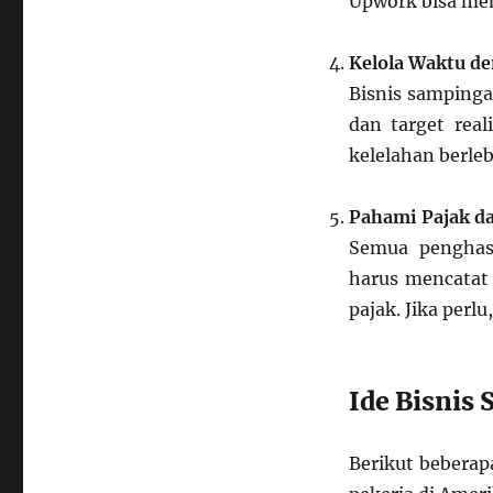
Upwork bisa men
Kelola Waktu d
Bisnis sampinga
dan target rea
kelelahan berleb
Pahami Pajak da
Semua penghasi
harus mencatat
pajak. Jika perl
Ide Bisnis
Berikut beberapa