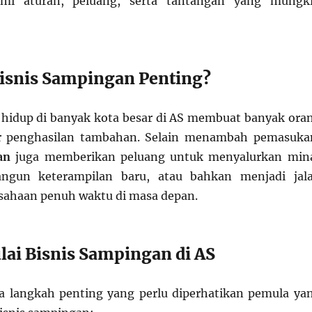
i aturan, peluang, serta tantangan yang mungk
isnis Sampingan Penting?
 hidup di banyak kota besar di AS membuat banyak ora
r penghasilan tambahan. Selain menambah pemasuka
an
juga memberikan peluang untuk menyalurkan min
angun keterampilan baru, atau bahkan menjadi jal
sahaan penuh waktu di masa depan.
ai Bisnis Sampingan di AS
a langkah penting yang perlu diperhatikan pemula ya