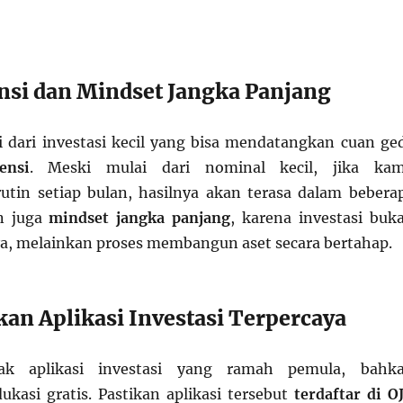
ensi dan Mindset Jangka Panjang
i dari investasi kecil yang bisa mendatangkan cuan ge
ensi
. Meski mulai dari nominal kecil, jika ka
tin setiap bulan, hasilnya akan terasa dalam bebera
n juga
mindset jangka panjang
, karena investasi buk
a, melainkan proses membangun aset secara bertahap.
kan Aplikasi Investasi Terpercaya
ak aplikasi investasi yang ramah pemula, bahk
kasi gratis. Pastikan aplikasi tersebut
terdaftar di O