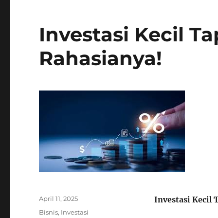
Investasi Kecil T
Rahasianya!
Posted
April 11, 2025
Investasi Kecil
on
Categories
Bisnis
,
Investasi