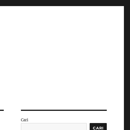
Cari
CARI