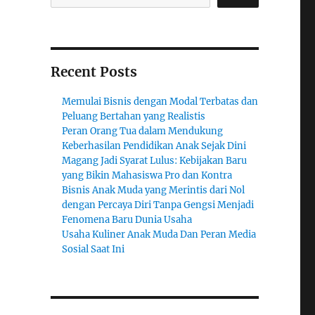
Recent Posts
Memulai Bisnis dengan Modal Terbatas dan
Peluang Bertahan yang Realistis
Peran Orang Tua dalam Mendukung
Keberhasilan Pendidikan Anak Sejak Dini
Magang Jadi Syarat Lulus: Kebijakan Baru
yang Bikin Mahasiswa Pro dan Kontra
Bisnis Anak Muda yang Merintis dari Nol
dengan Percaya Diri Tanpa Gengsi Menjadi
Fenomena Baru Dunia Usaha
Usaha Kuliner Anak Muda Dan Peran Media
Sosial Saat Ini