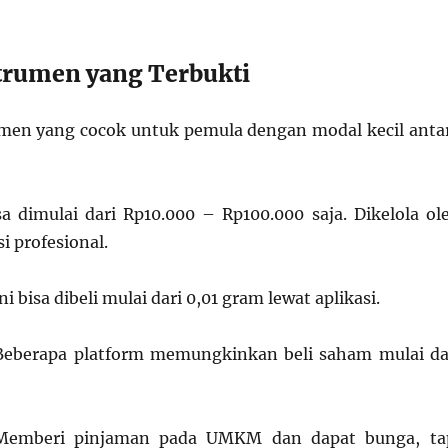
strumen yang Terbukti
men yang cocok untuk pemula dengan modal kecil anta
sa dimulai dari Rp10.000 – Rp100.000 saja. Dikelola ol
i profesional.
ini bisa dibeli mulai dari 0,01 gram lewat aplikasi.
Beberapa platform memungkinkan beli saham mulai da
Memberi pinjaman pada UMKM dan dapat bunga, ta