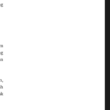
ng
am
ng
an
n,
ah
ak