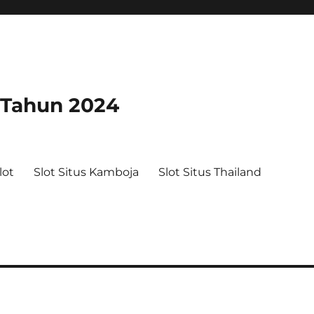
s Tahun 2024
lot
Slot Situs Kamboja
Slot Situs Thailand