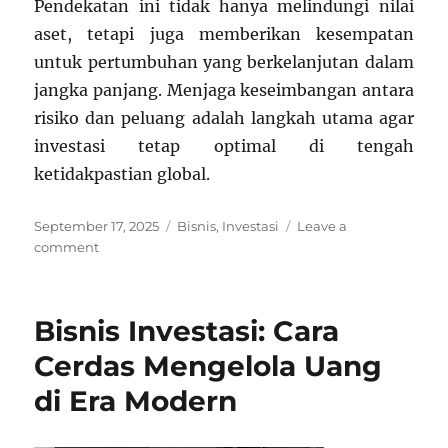
Pendekatan ini tidak hanya melindungi nilai
aset, tetapi juga memberikan kesempatan
untuk pertumbuhan yang berkelanjutan dalam
jangka panjang. Menjaga keseimbangan antara
risiko dan peluang adalah langkah utama agar
investasi tetap optimal di tengah
ketidakpastian global.
Posted
Categories
September 17, 2025
Bisnis
,
Investasi
Leave a
on
on
comment
Strategi
Investasi
di
Bisnis Investasi: Cara
2025:
Diversifikasi
Cerdas Mengelola Uang
Jadi
di Era Modern
Kunci
Keamanan
Aset