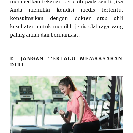
memberikan tekanan berlebih pada sendi. Jika
Anda memiliki kondisi medis tertentu,
konsultasikan dengan dokter atau ahli
kesehatan untuk memilih jenis olahraga yang
paling aman dan bermanfaat.
E.
JANGAN TERLALU MEMAKSAKAN
DIRI