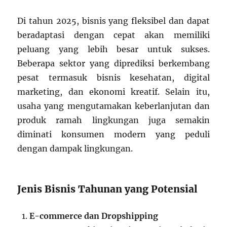
Di tahun 2025, bisnis yang fleksibel dan dapat
beradaptasi dengan cepat akan memiliki
peluang yang lebih besar untuk sukses.
Beberapa sektor yang diprediksi berkembang
pesat termasuk bisnis kesehatan, digital
marketing, dan ekonomi kreatif. Selain itu,
usaha yang mengutamakan keberlanjutan dan
produk ramah lingkungan juga semakin
diminati konsumen modern yang peduli
dengan dampak lingkungan.
Jenis Bisnis Tahunan yang Potensial
E-commerce dan Dropshipping