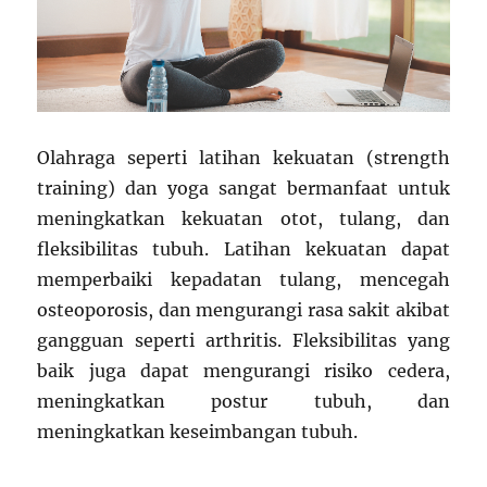
Olahraga seperti latihan kekuatan (strength
training) dan yoga sangat bermanfaat untuk
meningkatkan kekuatan otot, tulang, dan
fleksibilitas tubuh. Latihan kekuatan dapat
memperbaiki kepadatan tulang, mencegah
osteoporosis, dan mengurangi rasa sakit akibat
gangguan seperti arthritis. Fleksibilitas yang
baik juga dapat mengurangi risiko cedera,
meningkatkan postur tubuh, dan
meningkatkan keseimbangan tubuh.