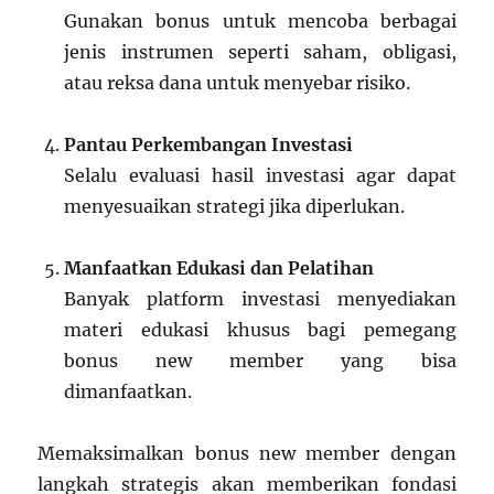
Gunakan bonus untuk mencoba berbagai
jenis instrumen seperti saham, obligasi,
atau reksa dana untuk menyebar risiko.
Pantau Perkembangan Investasi
Selalu evaluasi hasil investasi agar dapat
menyesuaikan strategi jika diperlukan.
Manfaatkan Edukasi dan Pelatihan
Banyak platform investasi menyediakan
materi edukasi khusus bagi pemegang
bonus new member yang bisa
dimanfaatkan.
Memaksimalkan bonus new member dengan
langkah strategis akan memberikan fondasi