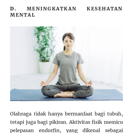
D.
MENINGKATKAN KESEHATAN
MENTAL
Olahraga tidak hanya bermanfaat bagi tubuh,
tetapi juga bagi pikiran. Aktivitas fisik memicu
pelepasan endorfin, yang dikenal sebagai