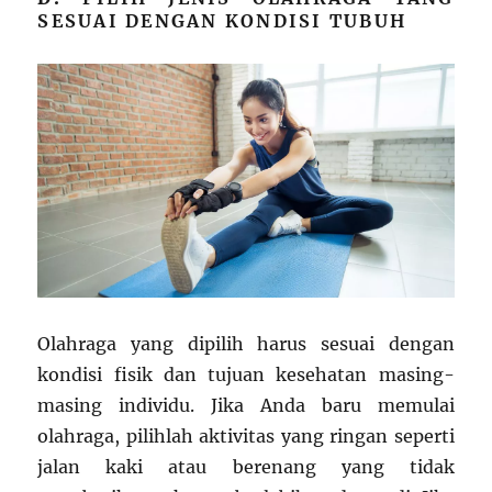
SESUAI DENGAN KONDISI TUBUH
Olahraga yang dipilih harus sesuai dengan
kondisi fisik dan tujuan kesehatan masing-
masing individu. Jika Anda baru memulai
olahraga, pilihlah aktivitas yang ringan seperti
jalan kaki atau berenang yang tidak