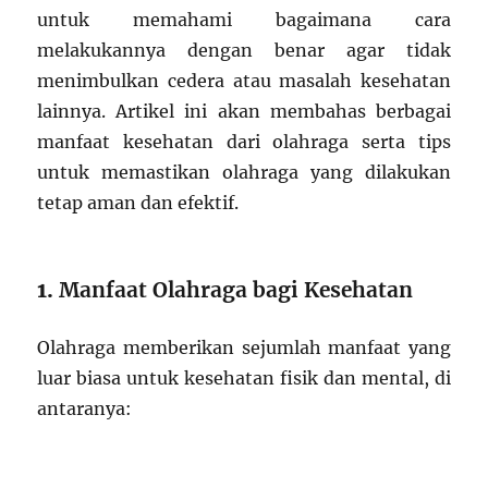
untuk memahami bagaimana cara
melakukannya dengan benar agar tidak
menimbulkan cedera atau masalah kesehatan
lainnya. Artikel ini akan membahas berbagai
manfaat kesehatan dari olahraga serta tips
untuk memastikan olahraga yang dilakukan
tetap aman dan efektif.
1.
Manfaat Olahraga bagi Kesehatan
Olahraga memberikan sejumlah manfaat yang
luar biasa untuk kesehatan fisik dan mental, di
antaranya: