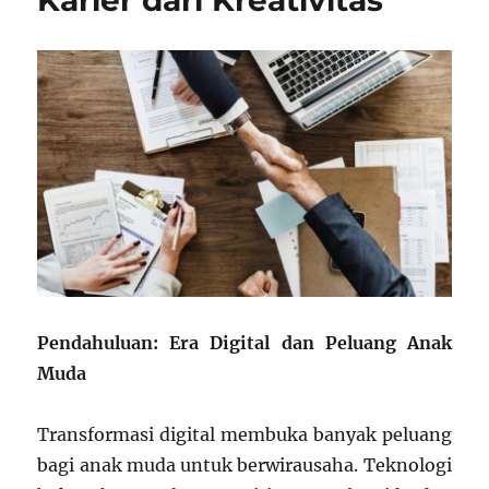
Karier dari Kreativitas
Depan
Brand
Streetwear
Anak
Muda
Pendahuluan: Era Digital dan Peluang Anak
Muda
Transformasi digital membuka banyak peluang
bagi anak muda untuk berwirausaha. Teknologi