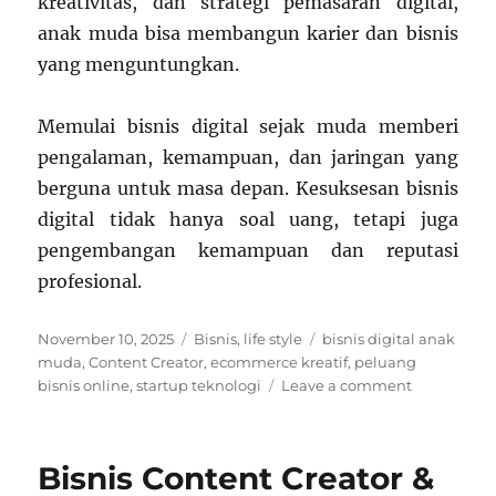
kreativitas, dan strategi pemasaran digital,
anak muda bisa membangun karier dan bisnis
yang menguntungkan.
Memulai bisnis digital sejak muda memberi
pengalaman, kemampuan, dan jaringan yang
berguna untuk masa depan. Kesuksesan bisnis
digital tidak hanya soal uang, tetapi juga
pengembangan kemampuan dan reputasi
profesional.
Posted
Categories
Tags
November 10, 2025
Bisnis
,
life style
bisnis digital anak
on
muda
,
Content Creator
,
ecommerce kreatif
,
peluang
on
bisnis online
,
startup teknologi
Leave a comment
Ide
Bisnis
Digital
Bisnis Content Creator &
untuk