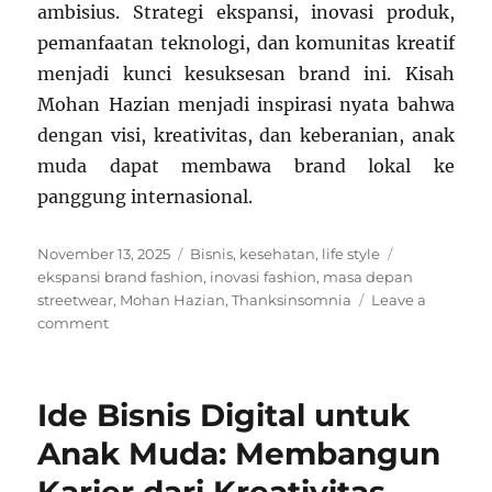
ambisius. Strategi ekspansi, inovasi produk,
pemanfaatan teknologi, dan komunitas kreatif
menjadi kunci kesuksesan brand ini. Kisah
Mohan Hazian menjadi inspirasi nyata bahwa
dengan visi, kreativitas, dan keberanian, anak
muda dapat membawa brand lokal ke
panggung internasional.
Posted
Categories
Tags
November 13, 2025
Bisnis
,
kesehatan
,
life style
on
ekspansi brand fashion
,
inovasi fashion
,
masa depan
streetwear
,
Mohan Hazian
,
Thanksinsomnia
Leave a
on
comment
Mohan
Hazian
dan
Ide Bisnis Digital untuk
Thanksinsomnia:
Ekspansi
Anak Muda: Membangun
dan
Masa