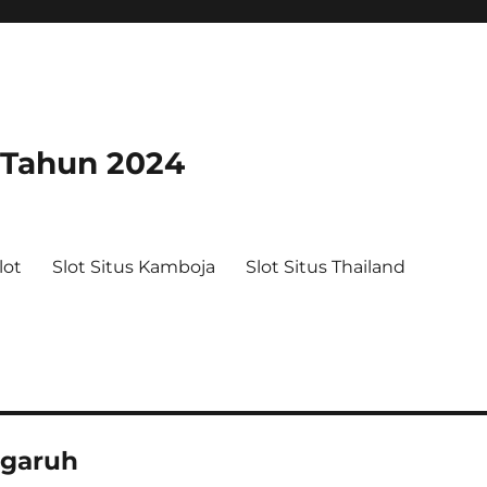
s Tahun 2024
lot
Slot Situs Kamboja
Slot Situs Thailand
ngaruh