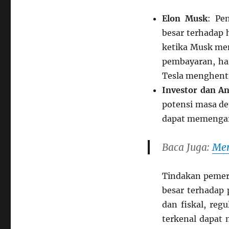
Elon Musk
: Pe
besar terhadap 
ketika Musk me
pembayaran, har
Tesla menghenti
Investor dan An
potensi masa de
dapat memengar
Baca Juga:
Mem
Tindakan pemer
besar terhadap 
dan fiskal, reg
terkenal dapat 