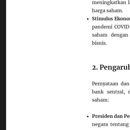
meningkatkan l
harga saham.
Stimulus Ekon
pandemi COVID-
saham dengan 
bisnis.
2. Pengaru
Pernyataan dan
bank sentral, 
saham:
Presiden dan P
negara tentang