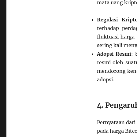
mata uang kript
Regulasi Kript
terhadap perda
fluktuasi harga
sering kali men
Adopsi Resmi
: 
resmi oleh suat
mendorong kena
adopsi.
4. Pengaru
Pernyataan dari
pada harga Bitco