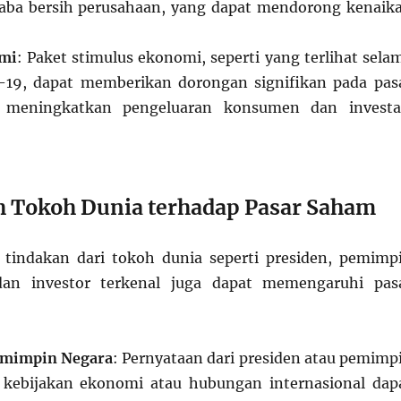
aba bersih perusahaan, yang dapat mendorong kenaik
omi
: Paket stimulus ekonomi, seperti yang terlihat sela
19, dapat memberikan dorongan signifikan pada pas
meningkatkan pengeluaran konsumen dan investa
h Tokoh Dunia terhadap Pasar Saham
 tindakan dari tokoh dunia seperti presiden, pemimp
dan investor terkenal juga dapat memengaruhi pas
emimpin Negara
: Pernyataan dari presiden atau pemimp
 kebijakan ekonomi atau hubungan internasional dap