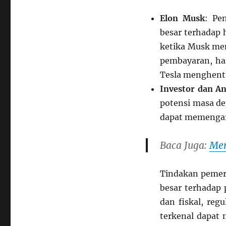
Elon Musk
: Pe
besar terhadap 
ketika Musk me
pembayaran, har
Tesla menghenti
Investor dan An
potensi masa de
dapat memengar
Baca Juga:
Mem
Tindakan pemer
besar terhadap 
dan fiskal, reg
terkenal dapat 