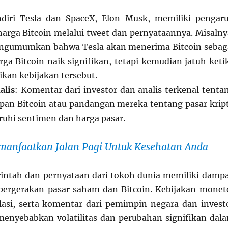
ndiri Tesla dan SpaceX, Elon Musk, memiliki pengar
harga Bitcoin melalui tweet dan pernyataannya. Misalny
ngumumkan bahwa Tesla akan menerima Bitcoin sebag
ga Bitcoin naik signifikan, tetapi kemudian jatuh keti
kan kebijakan tersebut.
alis
: Komentar dari investor dan analis terkenal tenta
pan Bitcoin atau pandangan mereka tentang pasar krip
uhi sentimen dan harga pasar.
anfaatkan Jalan Pagi Untuk Kesehatan Anda
intah dan pernyataan dari tokoh dunia memiliki damp
pergerakan pasar saham dan Bitcoin. Kebijakan monet
ulasi, serta komentar dari pemimpin negara dan invest
menyebabkan volatilitas dan perubahan signifikan dal