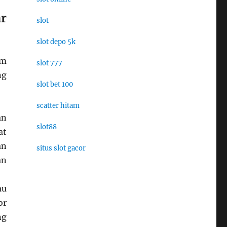
ar
slot
slot depo 5k
am
slot 777
ng
slot bet 100
scatter hitam
an
slot88
at
an
situs slot gacor
an
au
or
ng