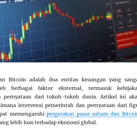
an Bitcoin adalah dua entitas keuangan yang sang
leh berbagai faktor eksternal, termasuk kebijak
 pernyataan dari tokoh-tokoh dunia. Artikel ini ak
mana intervensi pemerintah dan pernyataan dari fig
apat memengaruhi
pergerakan pasar saham dan Bitcoi
yang lebih luas terhadap ekonomi global.