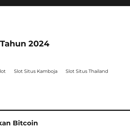
s Tahun 2024
lot
Slot Situs Kamboja
Slot Situs Thailand
kan Bitcoin