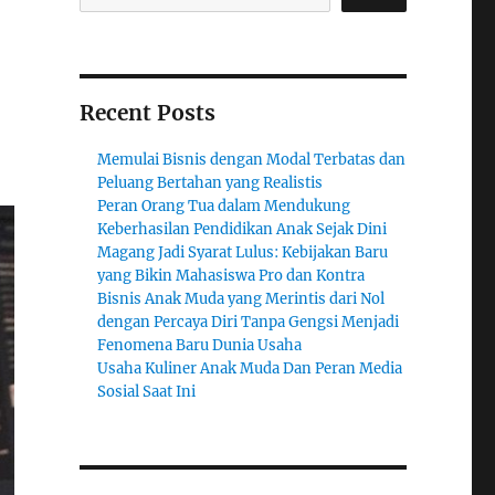
Recent Posts
Memulai Bisnis dengan Modal Terbatas dan
Peluang Bertahan yang Realistis
Peran Orang Tua dalam Mendukung
Keberhasilan Pendidikan Anak Sejak Dini
Magang Jadi Syarat Lulus: Kebijakan Baru
yang Bikin Mahasiswa Pro dan Kontra
Bisnis Anak Muda yang Merintis dari Nol
dengan Percaya Diri Tanpa Gengsi Menjadi
Fenomena Baru Dunia Usaha
Usaha Kuliner Anak Muda Dan Peran Media
Sosial Saat Ini