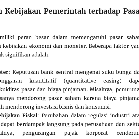
h Kebijakan Pemerintah terhadap Pas
miliki peran besar dalam memengaruhi pasar sah
i kebijakan ekonomi dan moneter. Beberapa faktor ya
k signifikan adalah:
ter
: Keputusan bank sentral mengenai suku bunga d
onggaran kuantitatif (quantitative easing) dap
uiditas pasar dan biaya pinjaman. Misalnya, penurun
asanya mendorong pasar saham karena biaya pinjam
ah mendorong investasi bisnis dan konsumsi.
bijakan Fiskal
: Perubahan dalam regulasi industri at
k dapat berdampak langsung pada perusahaan dan sekt
salnya, pengurangan pajak korporat cenderu