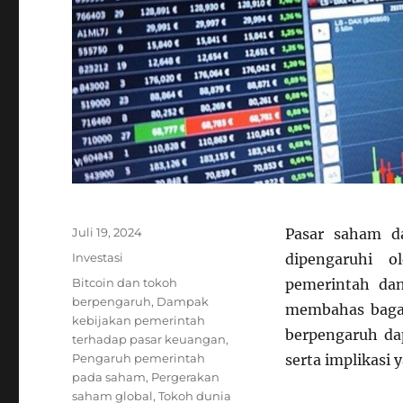
Posted
Juli 19, 2024
Pasar saham d
on
Categories
Investasi
dipengaruhi o
Tags
Bitcoin dan tokoh
pemerintah dan
berpengaruh
,
Dampak
membahas bagai
kebijakan pemerintah
berpengaruh d
terhadap pasar keuangan
,
Pengaruh pemerintah
serta implikasi 
pada saham
,
Pergerakan
saham global
,
Tokoh dunia