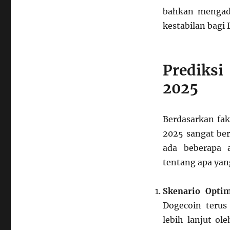
bahkan mengado
kestabilan bagi 
Prediks
2025
Berdasarkan fak
2025 sangat ber
ada beberapa 
tentang apa yan
Skenario Optim
Dogecoin terus
lebih lanjut ol