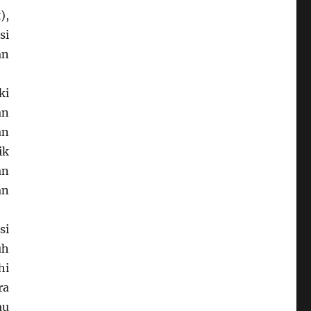
),
si
an
ki
an
an
ik
an
an
si
uh
hi
ra
au