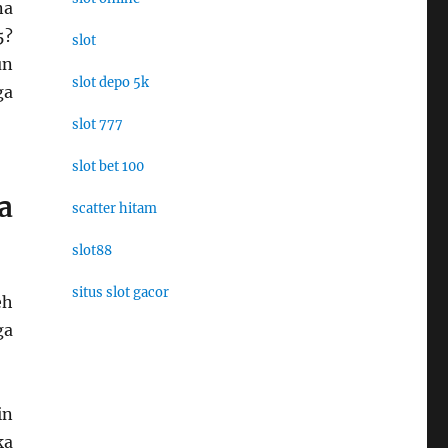
na
5?
slot
un
slot depo 5k
ga
slot 777
slot bet 100
a
scatter hitam
slot88
situs slot gacor
eh
ga
in
ka