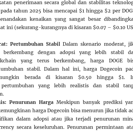
tan penerimaan secara global dan stabilitas teknolog
 pada tahun 2025 bisa mencapai $1 hingga $2 per DOG
menandakan kenaikan yang sangat besar dibandingk
at ini (sekurang-kurangnya di kisaran $0.07 – $0.10 U
at: Pertumbuhan Stabil
Dalam skenario moderat, ji
s berkembang dengan adopsi yang lebih stabil d
ckchain yang terus berkembang, harga DOGE bi
umbuhan stabil. Dalam hal ini, harga Dogecoin pa
ungkin berada di kisaran $0.50 hingga $1. I
pertumbuhan yang lebih realistis dan stabil tan
m.
mis: Penurunan Harga
Meskipun banyak prediksi ya
 kemungkinan harga Dogecoin bisa menurun jika tidak a
ifikan dalam adopsi atau jika terjadi penurunan min
rrency secara keseluruhan. Penurunan permintaan at