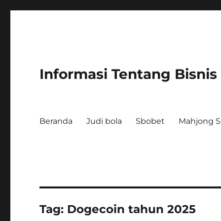
Informasi Tentang Bisni
Beranda
Judi bola
Sbobet
Mahjong S
Tag:
Dogecoin tahun 2025