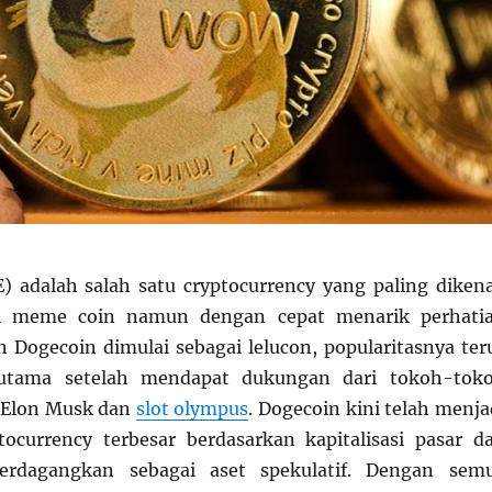
 adalah salah satu cryptocurrency yang paling dikena
ai meme coin namun dengan cepat menarik perhati
n Dogecoin dimulai sebagai lelucon, popularitasnya ter
rutama setelah mendapat dukungan dari tokoh-tok
i Elon Musk dan
slot olympus
. Dogecoin kini telah menja
tocurrency terbesar berdasarkan kapitalisasi pasar d
perdagangkan sebagai aset spekulatif. Dengan sem