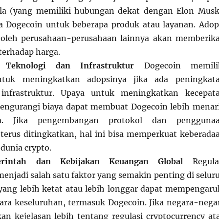
la (yang memiliki hubungan dekat dengan Elon Musk
 Dogecoin untuk beberapa produk atau layanan. Adop
s oleh perusahaan-perusahaan lainnya akan memberik
terhadap harga.
 Teknologi dan Infrastruktur
Dogecoin memili
uk meningkatkan adopsinya jika ada peningkat
 infrastruktur. Upaya untuk meningkatkan kecepat
mengurangi biaya dapat membuat Dogecoin lebih menar
a. Jika pengembangan protokol dan pengguna
terus ditingkatkan, hal ini bisa memperkuat keberada
dunia crypto.
erintah dan Kebijakan Keuangan Global
Regula
menjadi salah satu faktor yang semakin penting di selur
 yang lebih ketat atau lebih longgar dapat mempengaru
cara keseluruhan, termasuk Dogecoin. Jika negara-nega
n kejelasan lebih tentang regulasi cryptocurrency at