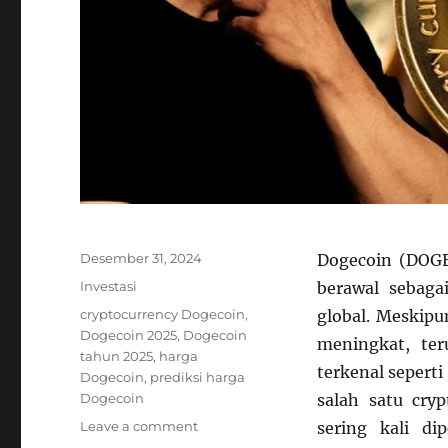
Posted
Desember 31, 2024
Dogecoin (DOGE)
on
Categories
Investasi
berawal sebag
Tags
cryptocurrency Dogecoin
,
global. Meskipu
Dogecoin 2025
,
Dogecoin
meningkat, te
tahun 2025
,
harga
terkenal sepert
Dogecoin
,
prediksi harga
Dogecoin
salah satu cryp
on
Leave a comment
sering kali di
Prediksi