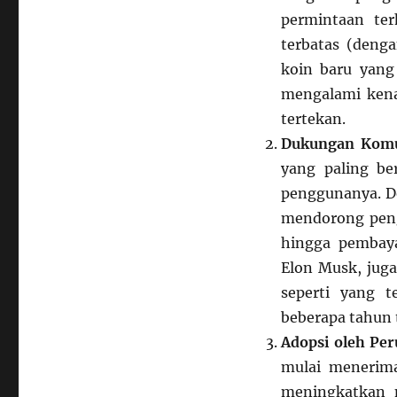
permintaan te
terbatas (denga
koin baru yang
mengalami kena
tertekan.
Dukungan Komu
yang paling be
penggunanya. Do
mendorong pengg
hingga pembayar
Elon Musk, jug
seperti yang 
beberapa tahun 
Adopsi oleh Per
mulai menerima
meningkatkan n