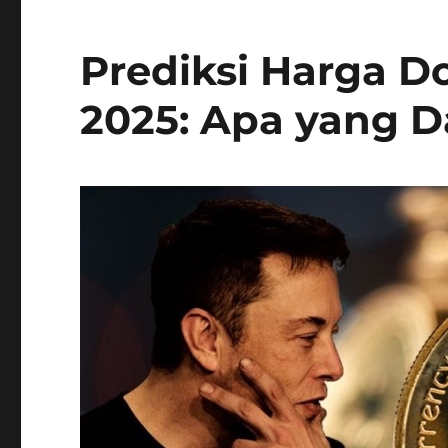
Prediksi Harga D
2025: Apa yang 