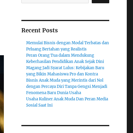
Recent Posts
Memulai Bisnis dengan Modal Terbatas dan
Peluang Bertahan yang Realistis
Peran Orang Tua dalam Mendukung
Keberhasilan Pendidikan Anak Sejak Dini
Magang Jadi Syarat Lulus: Kebijakan Baru
yang Bikin Mahasiswa Pro dan Kontra
Bisnis Anak Muda yang Merintis dari Nol
dengan Percaya Diri Tanpa Gengsi Menjadi
Fenomena Baru Dunia Usaha
Usaha Kuliner Anak Muda Dan Peran Media
Sosial Saat Ini