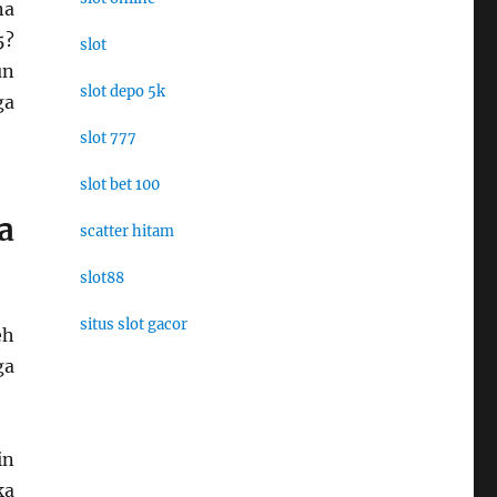
na
5?
slot
un
slot depo 5k
ga
slot 777
slot bet 100
a
scatter hitam
slot88
situs slot gacor
eh
ga
in
ka