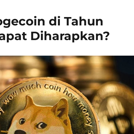
ogecoin di Tahun
Dapat Diharapkan?