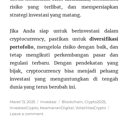
risiko yang terlibat, dan mempersiapkan
strategi investasi yang matang.
Jika Anda siap untuk berinvestasi dalam
cryptocurrency, pastikan untuk
diversifikasi
portofolio
, mengelola risiko dengan baik, dan
tetap mengikuti perkembangan pasar dan
regulasi terbaru. Dengan pendekatan yang
bijak, cryptocurrency bisa menjadi peluang
investasi yang menguntungkan di tengah
dunia yang terus berubah ini.
Posted
Categories
Tags
Maret 13, 2025
Investasi
Blockchain
,
Crypto2025
,
on
InvestasiCrypto
,
KeamananDigital
,
VolatilitasCrypto
on
Leave a comment
Tren
Investasi